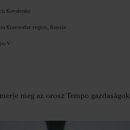
ch Kovalenko
 in Krasnodar region, Russia
po V
smerje meg az orosz Tempo gazdaságok