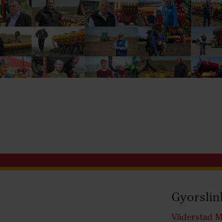
Gyorslin
Väderstad M