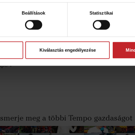
Beállítások
Statisztikai
lovich
asnodar regió, Oroszország
Kiválasztás engedélyezése
Min
mpo V
Ismerje meg a többi Tempo gazdaságo