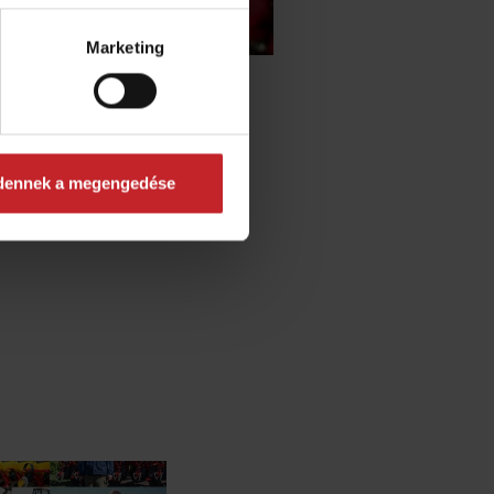
Marketing
dennek a megengedése
t