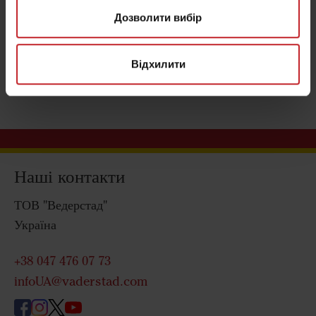
Дозволити вибір
Відхилити
Наші контакти
ТОВ "Ведерстад"
Україна
+38 047 476 07 73
infoUA@vaderstad.com