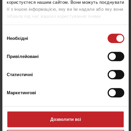
користуєтеся нашим сайтом. Вони можуть поєднувати
її з іншою інформацією, яку ви їм надали або яку вони
зібрали під час вашого користування їхніми
службами.
Аграрій:
Комоликов Олексій
Вибір
Назва підприємства:
Комета
Необхідні
згоди
Місце розташування:
Хутір Східний, Краснодар,
Росія
Привілейовані
Земельний банк:
2000 га
Модель Tempo:
Väderstad Tempo V
Статистичні
Дізнатись більше
Маркетингові
Дізнатись про інших Tempo
фермерів
Дозволити всі