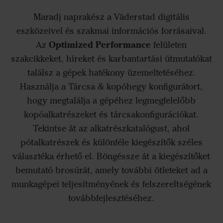
Maradj naprakész a Väderstad digitális
eszközeivel és szakmai információs forrásaival.
Optimized Performance
Az
felületen
szakcikkeket, híreket és karbantartási útmutatókat
találsz a gépek hatékony üzemeltetéséhez.
Használja a Tárcsa & kopóhegy konfigurátort,
hogy megtalálja a gépéhez legmegfelelőbb
kopóalkatrészeket és tárcsakonfigurációkat.
Tekintse át az alkatrészkatalógust, ahol
pótalkatrészek és különféle kiegészítők széles
választéka érhető el. Böngéssze át a kiegészítőket
bemutató brosúrát, amely további ötleteket ad a
munkagépei teljesítményének és felszereltségének
továbbfejlesztéséhez.