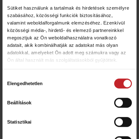
Sütiket használunk a tartalmak és hirdetések személyre
szabásához, közösségi funkciók biztosításához,
valamint weboldalforgalmunk elemzéséhez. Ezenkívül
közösségi média-, hirdető- és elemező partnereinkkel
megosztjuk az Ön weboldalhasználatra vonatkozó
adatait, akik kombinálhatják az adatokat más olyan
adatokkal, amelyeket Ön adott meg számukra vagy az
Marathon követőborona rugó
Ön által használt más szolgáltatásokból gyűjtöttek.
szimpla
Hozzájárulás
Szélesség:
12 mm
Elengedhetetlen
kiválasztása
Tartósság:
Hosszú élettartam
A következő gépekhez kompatibilis:
Carrier 300-
Beállítások
400, Carrier 420-820, Carrier 925-1225, Carrier XL
425-725, Carrier XL 925-1225, Carrier XT 425-625
Statisztikai
függesztett, Carrier XT 425-625 vontatott, NZ
Aggressive, NZ Extreme, NZ Mounted, Rapid 300-