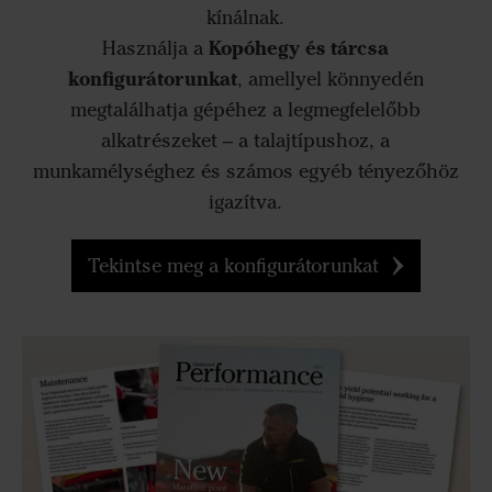
kínálnak.
Kopóhegy és tárcsa
Használja a
konfigurátorunkat
, amellyel könnyedén
megtalálhatja gépéhez a legmegfelelőbb
alkatrészeket – a talajtípushoz, a
munkamélységhez és számos egyéb tényezőhöz
igazítva.
Tekintse meg a konfigurátorunkat