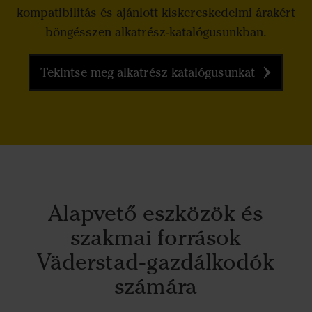
kompatibilitás és ajánlott kiskereskedelmi árakért
böngésszen alkatrész-katalógusunkban.
Tekintse meg alkatrész katalógusunkat
Alapvető eszközök és
szakmai források
Väderstad‑gazdálkodók
számára