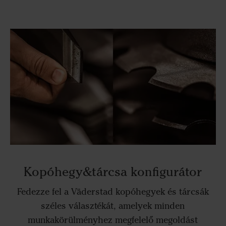
Kopóhegy&tárcsa konfigurátor
Fedezze fel a Väderstad kopóhegyek és tárcsák
széles választékát, amelyek minden
munkakörülményhez megfelelő megoldást