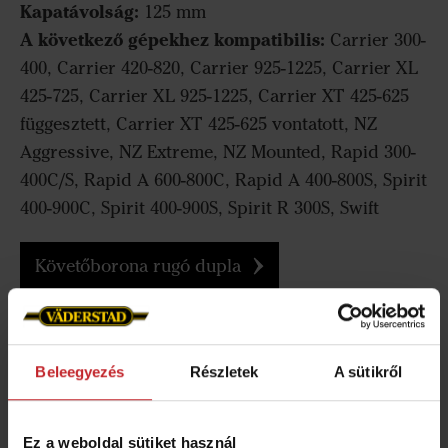
Kapatávolság:
125 mm
A következő gépekhez kompatibilis:
Carrier 300-
400, Carrier 420-820, Carrier 925-1225, Carrier XL
425-725, Carrier XL 925-1225, Carrier XT 425-625
függesztett, Carrier XT 425-625 vontatott, NZ
Aggressive, NZ Extreme, NZ Mounted, Rapid 300-
400C/S, Rapid A 600-800C, Rapid A 400-800S, Spirit
400-900C, Spirit 400-900S, Spirit R 300S, Swift
Követőborona rugó dupla
Beleegyezés
Részletek
A sütikről
Ez a weboldal sütiket használ