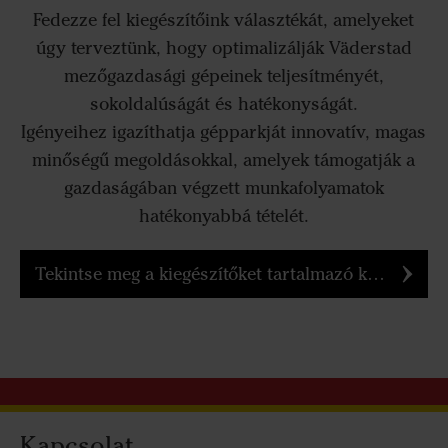
Fedezze fel kiegészítőink választékát, amelyeket
úgy terveztünk, hogy optimalizálják Väderstad
mezőgazdasági gépeinek teljesítményét,
sokoldalúságát és hatékonyságát.
Igényeihez igazíthatja gépparkját innovatív, magas
minőségű megoldásokkal, amelyek támogatják a
gazdaságában végzett munkafolyamatok
hatékonyabbá tételét.
Tekintse meg a kiegészítőket tartalmazó katalógusunkat
Kapcsolat