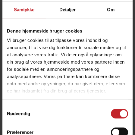
Email:
Samtykke
Detaljer
Om
Denne hjemmeside bruger cookies
Verify Email:
Vi bruger cookies til at tilpasse vores indhold og
annoncer, til at vise dig funktioner til sociale medier og til
at analysere vores trafik. Vi deler også oplysninger om
din brug af vores hjemmeside med vores partnere inden
Gateway ID:
for sociale medier, annonceringspartnere og
analysepartnere. Vores partnere kan kombinere disse
data med andre oplysninger, du har givet dem, eller som
de har indsamlet fra din brug af deres tjenester.
Machine serial number:
Samtykkevalg
Nødvendig
Activation code:
Præferencer