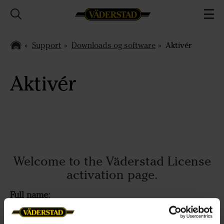
Support
Downloads og software
Aktivér
Aktivér
Welcome to the Väderstad License
activation page.
Full name: