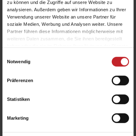
Oberfläche, die für ein gutes Saatbett nur
zu können und die Zugriffe auf unsere Website zu
analysieren. Außerdem geben wir Informationen zu Ihrer
noch eingeebnet und rückverfestigt werden
Verwendung unserer Website an unsere Partner für
muss. Bei Einsatz einer Drillkombination wie
soziale Medien, Werbung und Analysen weiter. Unsere
Rapid
oder
Spirit
können die weiteren
Partner führen diese Informationen möglicherweise mit
Bearbeitungsschritte auf einen oder zwei
weiteren Daten zusammen, die Sie ihnen bereitgestellt
Arbeitsgänge beschränkt oder sogar ganz
haben oder die sie im Rahmen Ihrer Nutzung der Dienste
ausgelassen werden.
gesammelt haben.
Einwilligungsauswahl
Notwendig
Tonböden dagegen müssen zur Saat noch
erheblich vorbereitet werden. Früher
Präferenzen
wurden zur Saatbettbereitung
Grubber
,
Walzen
und Nivellierzinken eingesetzt. Heute
Statistiken
werden oft Scheibeneggen wie
Carrier
in
Kombination mit Grubbern eingesetzt, um
die Anzahl der Arbeitsgänge zu senken.
Marketing
Bestellkombinationen wie
Rapid
oder
Spirit
stellen auch geringere Anforderungen als