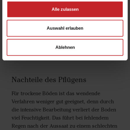
herkömmliche Drillen an das Saatbett.
Alle zulassen
Damit lässt sich der Bearbeitungsaufwand in
kalten Regionen, in denen der Boden im
Auswahl erlauben
Winter gefriert, auf Tonböden auf ein
Mindestmaß und damit wie auf leichten
Ablehnen
Böden beschränken.
Nachteile des Pflügens
Für trockene Böden ist das wendende
Verfahren weniger gut geeignet, denn durch
die intensive Bearbeitung verliert der Boden
viel Feuchtigkeit. Das führt bei fehlendem
Regen nach der Aussaat zu einem schlechten