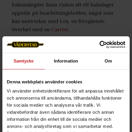
halmmängder finns risken att ett halmlager
uppstår på bearbetningsbotten, något som
kan motverkas med t.ex. en föregående
överfart med en
Carrier.
Såbädd och sådd
Samtycke
Information
Om
På lättare jordar ger plogen en yta som oftast
bara kräver lite utjämning och återpackning
Denna webbplats använder cookies
för att få en bra såbädd. Om bearbetande
Vi använder enhetsidentifierare för att anpassa innehållet
såmaskiner som
Rapid
eller
Spirit
används
och annonserna till användarna, tillhandahålla funktioner
för sociala medier och analysera vår trafik. Vi
kan här övrig bearbetning begränsas till en
vidarebefordrar även sådana identifierare och annan
eller två överfarter eller till och med helt
information från din enhet till de sociala medier och
uteslutas.
annons- och analysföretag som vi samarbetar med.