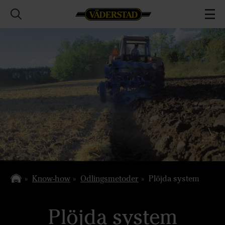
Know-how
Odlingsmetoder
Plöjda system
Plöjda system