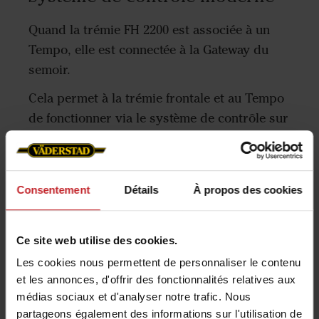
Quand la trémie FH 2200 est associée à un
Tempo, elle est connectée à la Gateway du
semoir.
Cela permet à la trémie frontale et au Tempo
de fonctionner via le système de contrôle sur
iPad, E-Control, ou par le terminal ISOBUS du
tracteur.
Consentement
Détails
À propos des cookies
En apprendre plus sur le E-Control
Ce site web utilise des cookies.
Les cookies nous permettent de personnaliser le contenu
et les annonces, d'offrir des fonctionnalités relatives aux
médias sociaux et d'analyser notre trafic. Nous
partageons également des informations sur l'utilisation de