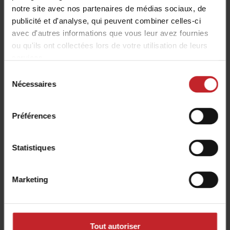
notre site avec nos partenaires de médias sociaux, de
publicité et d'analyse, qui peuvent combiner celles-ci
avec d'autres informations que vous leur avez fournies
ou qu'ils ont collectées lors de votre utilisation de leurs
services.
Sélection
QuickStart
Nécessaires
du
consentement
Découvrez nos vidéos tutoriels QuickStart
Préférences
pour votre trémie frontale Väderstad FH2200.
Statistiques
QuickStart
Marketing
Galerie photos
Tout autoriser