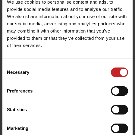
We use cookies to personalise content and ads, to
provide social media features and to analyse our traffic.
We also share information about your use of our site with
our social media, advertising and analytics partners who
Spirit 400-900S
may combine it with other information that you’ve
provided to them or that they’ve collected from your use
La sembradora neumática Spirit 400-900S está
of their services.
disponible en anchos de trabajo de 4, 6, 8 o 9
metros. Es una sembradora universal para la
Consent
siembra de alta capacidad en labranza
Necessary
Selection
convencional y mínima. Spirit 400-900S está
equipada con soluciones innovadoras que
Preferences
aumentan la precisión y simplifican las
operaciones en el campo.
Statistics
Spirit 400-900S
Marketing