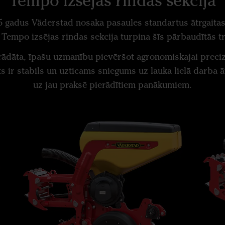
Tempo izsējas rindas sekcija
5 gadus Väderstad nosaka pasaules standartus ātrgaitas 
Tempo izsējas rindas sekcija turpina šīs pārbaudītās tr
trādāta, īpašu uzmanību pievēršot agronomiskajai precizi
s ir stabils un uzticams sniegums uz lauka lielā darba ā
uz jau praksē pierādītiem panākumiem.