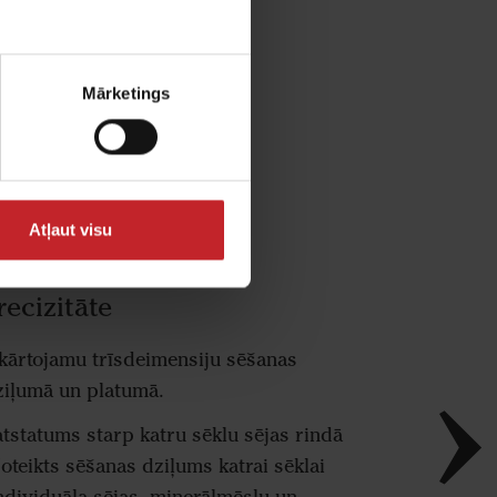
 atstatumu starp
. Bez tam sējas
vai mainīgi lauka
Mārketings
Atļaut visu
ecizitāte
ārtojamu trīsdeimensiju sēšanas
dziļumā un platumā.
tstatums starp katru sēklu sējas rindā
oteikts sēšanas dziļums katrai sēklai