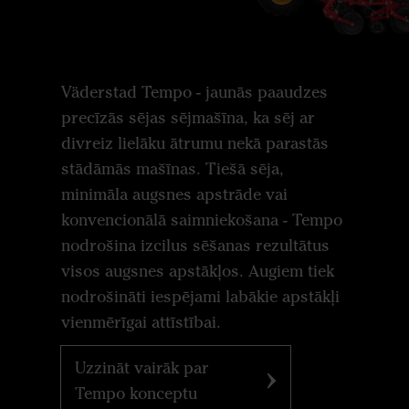
Väderstad Tempo - jaunās paaudzes
precīzās sējas sējmašīna, ka sēj ar
divreiz lielāku ātrumu nekā parastās
stādāmās mašīnas. Tiešā sēja,
minimāla augsnes apstrāde vai
konvencionālā saimniekošana - Tempo
nodrošina izcilus sēšanas rezultātus
visos augsnes apstākļos. Augiem tiek
nodrošināti iespējami labākie apstākļi
vienmērīgai attīstībai.
Uzzināt vairāk par
Tempo konceptu