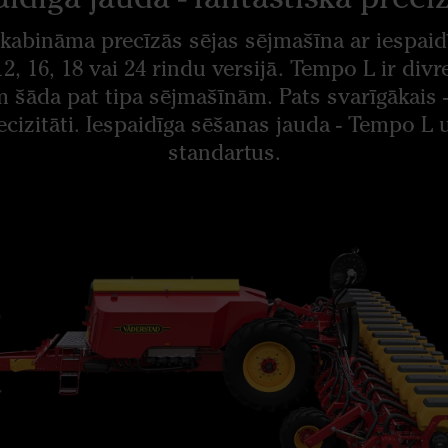
kabināma precīzās sējas sējmašīna ar iespaid
12, 16, 18 vai 24 rindu versijā. Tempo L ir divr
m šāda pat tipa sējmašīnām. Pats svarīgākais -
ecizitāti. Iespaidīga sēšanas jauda - Tempo L
standartus.