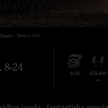
Tempo
Tempo L 8-24
 8-24
8-24
450-800
mm
aidīga jauda - fantastiska preciz