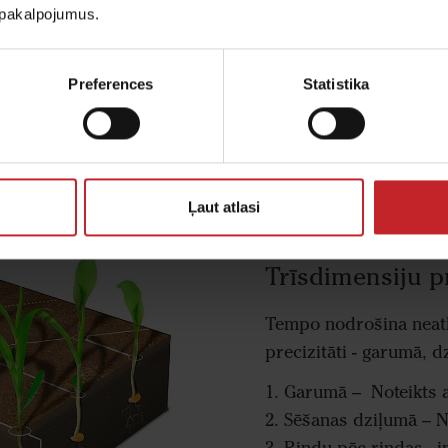
u pakalpojumus.
rādi, Tempo precīzās sējas sējmašīna nodrošina precīzu
 sēklas iestrādes dziļumu un nepārklāšanos sleju galos
mē ārēji apstākļi, piemēram, ātrums, vibrācija, nogāzes 
Preferences
Statistika
Ļaut atlasi
Trīsdimensiju pr
Tempo nodrošina neatk
precizitāti - garumā, 
1. Garumā – Noteikts a
2. Sēšanas dziļumā – N