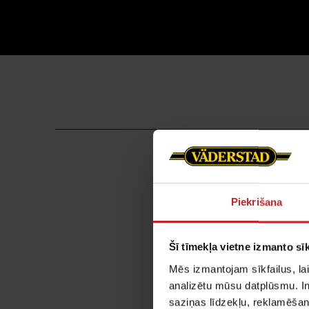
Piekrišana
Šī tīmekļa vietne izmanto sīk
Precīzā
Mēs izmantojam sīkfailus, lai
analizētu mūsu datplūsmu. In
saziņas līdzekļu, reklamēšana