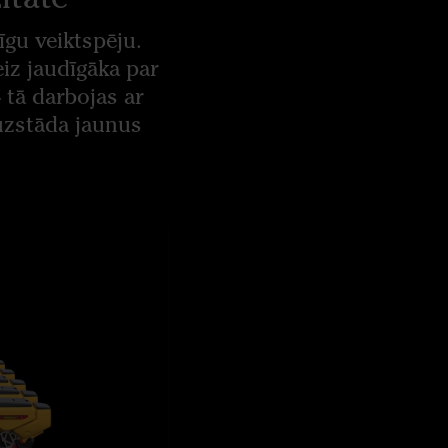
īgu veiktspēju.
eiz jaudīgāka par
 tā darbojas ar
 uzstāda jaunus