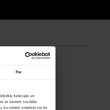
Par
augstākā
īdzekļu funkcijas un
jam ar saviem sociālās
u, ko viņiem sniedzat vai ko