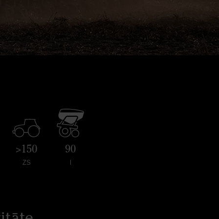
>150
90
ZS
l
itāte