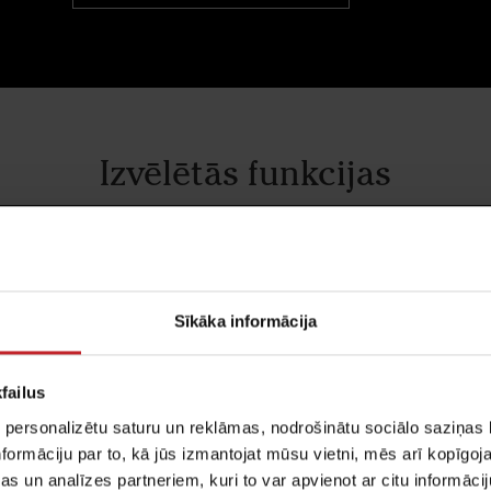
Izvēlētās funkcijas
Sīkāka informācija
failus
s sējas sējmašīna Tempo – vis
 personalizētu saturu un reklāmas, nodrošinātu sociālo saziņas l
precizitāte visos rādītājos
formāciju par to, kā jūs izmantojat mūsu vietni, mēs arī kopīgo
s un analīzes partneriem, kuri to var apvienot ar citu informācij