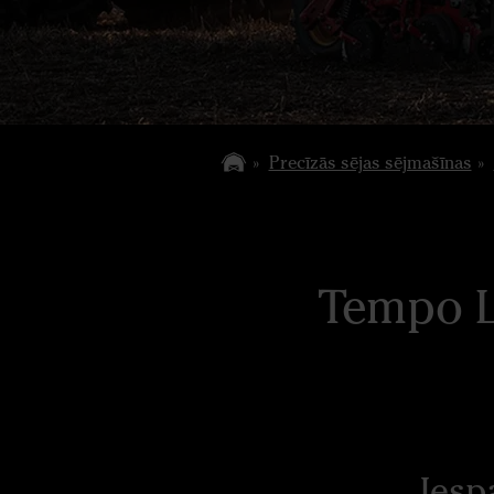
Precīzās sējas sējmašīnas
Tempo L
Iesp