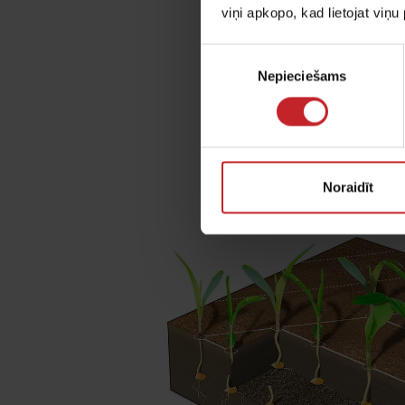
viņi apkopo, kad lietojat viņ
Veicot sēklas iest
sēklām, vienmērīgu
Piekrišanas
precizitāti neietek
Nepieciešams
izvēle
apstākļi.
Noraidīt