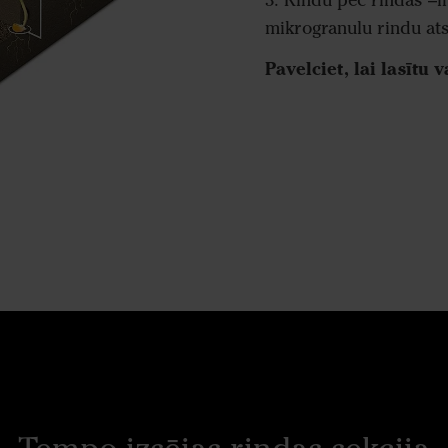
3. Rindu pēc rindas –i
mikrogranulu rindu at
Pavelciet, lai lasītu 