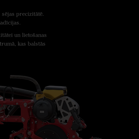
sējas precizitātē.
adīcijas.
tātei un lietošanas
trumā, kas balstās