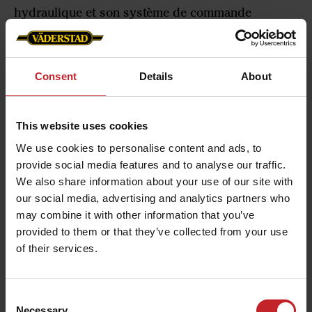
hydraulique et son système de commande
innovant : l'E-Control Väderstad sur iPad, le
semoir combiné de 6, 8 ou 9 mètres est prêt pour
Consent
Details
About
l'agriculture du futur.
This website uses cookies
"Le nouveau Spirit 600-900C est équipé d'un
We use cookies to personalise content and ads, to
provide social media features and to analyse our traffic.
nouveau système hydraulique qui fonctionne
We also share information about your use of our site with
parfaitement avec le système moderne, l'E-Control
our social media, advertising and analytics partners who
Väderstad. Cela permet par exemple de régler
may combine it with other information that you’ve
facilement la pression d'enterrage des éléments
provided to them or that they’ve collected from your use
semeurs, l'intensité de travail des outils avant ou
of their services.
la pression appliquée sur la herse arrière, le tout
depuis la cabine en mouvement", explique Gunnar
Consent
Blackert, Chef produit Semoirs, chez Väderstad et
Necessary