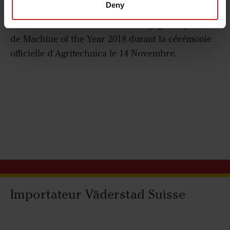
même à une vitesse de 20km/h".
Deny
Le CrossCutter Disc Väderstad a gagné le prix
de Machine of the Year 2018 durant la cérémonie
officielle d'Agritechnica le 14 Novembre.
Importateur Väderstad Suisse