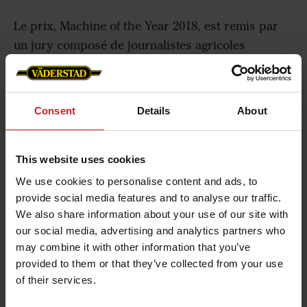
Le prix, Machine of the Year 2018, est remis par
un jury composé de journalistes agricoles
européens. Lors de la cérémonie officielle
d'Agritechnica, le Président du Conseil
d'Administration de Väderstad, Crister Stark a
Consent
Details
About
reçu le prix.
"Chez Väderstad, nous sommes extrêmement fiers
This website uses cookies
et heureux de remporter le prix de Machine of the
We use cookies to personalise content and ads, to
Year 2018. Les CrossCutter Disc équipent les
provide social media features and to analyse our traffic.
déchaumeurs à disques Carrier, afin de créer un
We also share information about your use of our site with
travail du sol intensif et ultra-superficiel, offrant de
our social media, advertising and analytics partners who
nombreux bénéfices agronomiques dans les
may combine it with other information that you’ve
exploitations agricoles", déclare Crister Stark.
provided to them or that they’ve collected from your use
of their services.
Travail du sol ultra-superficiel