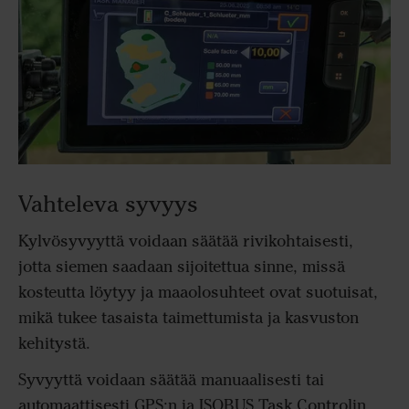
Vahteleva syvyys
Kylvösyvyyttä voidaan säätää rivikohtaisesti,
jotta siemen saadaan sijoitettua sinne, missä
kosteutta löytyy ja maaolosuhteet ovat suotuisat,
mikä tukee tasaista taimettumista ja kasvuston
kehitystä.
Syvyyttä voidaan säätää manuaalisesti tai
automaattisesti GPS:n ja ISOBUS Task Controlin