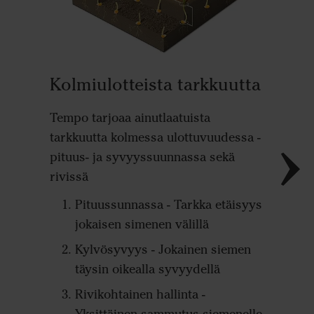
Rivin
Kolmiulotteista tarkkuutta
Tempo -
kylvölai
Tempo tarjoaa ainutlaatuista
teknolog
tarkkuutta kolmessa ulottuvuudessa -
siemenen
pituus- ja syvyyssuunnassa sekä
tarkan s
rivissä
Tarkan t
Pituussunnassa - Tarkka etäisyys
aukkoja 
jokaisen simenen välillä
todella 
kylvöriv
Kylvösyvyys - Jokainen siemen
kaikille
täysin oikealla syvyydellä
kasvuolo
Rivikohtainen hallinta -