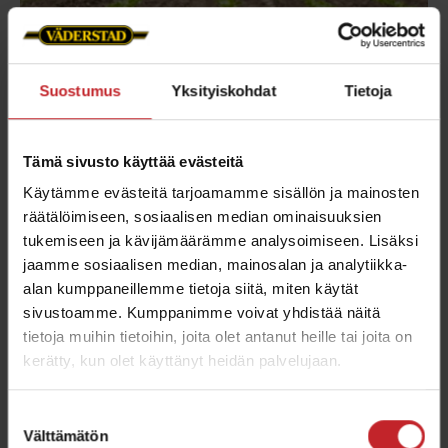
Suostumus
Yksityiskohdat
Tietoja
Tämä sivusto käyttää evästeitä
Piensiementen sarja
Käytämme evästeitä tarjoamamme sisällön ja mainosten
räätälöimiseen, sosiaalisen median ominaisuuksien
Pienten siementen kylväminen matalaan edellyttää
tukemiseen ja kävijämäärämme analysoimiseen. Lisäksi
hellävaraista ja tarkkaa siemenen sijoittelua.
jaamme sosiaalisen median, mainosalan ja analytiikka-
Tempon piensiemensarja on suunniteltu kasveille
alan kumppaneillemme tietoja siitä, miten käytät
kuten rapsi ja sokerijuurikas, auttaen
sivustoamme. Kumppanimme voivat yhdistää näitä
saavuttamaan luotettavan taimettumisen, ja
tietoja muihin tietoihin, joita olet antanut heille tai joita on
kerätty, kun olet käyttänyt heidän palvelujaan.
samalla laajentaen koneen käyttökohteita.
Jousitetut pysäytyspyörät auttavat varmistamaan
Suostumuksen
hyvän maakosketuksen siemenelle häiritsemättä
Välttämätön
valinta