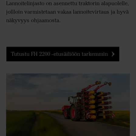
Lannoitelinjasto on asennettu traktorin alapuolelle,
jollloin varmistetaan vakaa lannoitevirtaus ja hyvä
näkyvyys ohjaamosta.
Tutustu FH 2200 -etusäiliöön tarkemmin