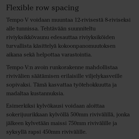
Flexible row spacing
Tempo V voidaan muuntaa 12-rivisestä 8-riviseksi
alle tunnissa. Tehtävään suunniteltu
riviyksikkövaunu edesauttaa riviyksiköiden
turvallista käsittelyä kokoonpanomuutoksen
aikana sekä helpottaa varastointia.
Tempo V:n avoin runkorakenne mahdollistaa
rivivälien säätämisen erilaisille viljelykasveille
sopivaksi. Tämä kasvattaa työtehokkuutta ja
madaltaa kustannuksia.
Esimerkiksi kylvökausi voidaan aloittaa
sokerijuurikkaan kylvöllä 500mm rivivälillä, jonka
jälkeen kylvetään maissi 750mm rivivälille ja
syksyllä rapsi 450mm rivivälille.