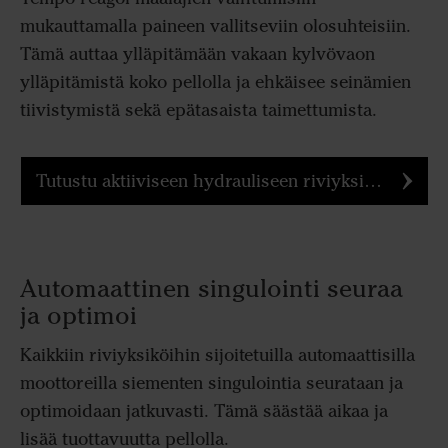
mukauttamalla paineen vallitseviin olosuhteisiin.
Tämä auttaa ylläpitämään vakaan kylvövaon
ylläpitämistä koko pellolla ja ehkäisee seinämien
tiivistymistä sekä epätasaista taimettumista.
Tutustu aktiiviseen hydrauliseen riviyksikköpaineeseen tarkemmin
Automaattinen singulointi seuraa
ja optimoi
Kaikkiin riviyksiköihin sijoitetuilla automaattisilla
moottoreilla siementen singulointia seurataan ja
optimoidaan jatkuvasti. Tämä säästää aikaa ja
lisää tuottavuutta pellolla.