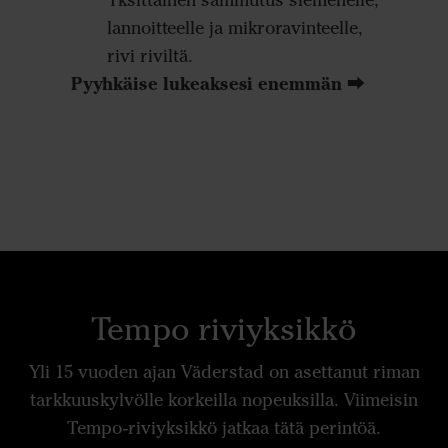
Yksittäinen sammutus siemenelle,
lannoitteelle ja mikroravinteelle,
rivi riviltä.
Pyyhkäise lukeaksesi enemmän ⮕
Tempo riviyksikkö
Yli 15 vuoden ajan Väderstad on asettanut riman
tarkkuuskylvölle korkeilla nopeuksilla. Viimeisin
Tempo-riviyksikkö jatkaa tätä perintöä.