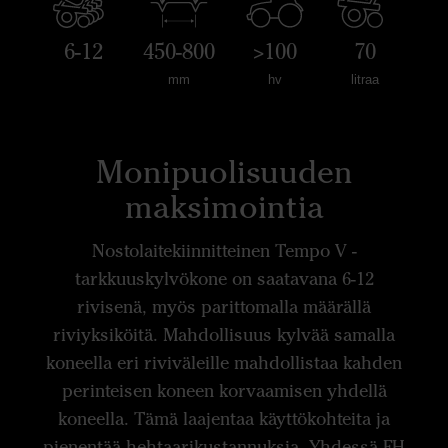
6-12
450-800
>100
70
mm
hv
litraa
Monipuolisuuden
maksimointia
Nostolaitekiinnitteinen Tempo V -
tarkkuuskylvökone on saatavana 6-12
rivisenä, myös parittomalla määrällä
riviyksiköitä. Mahdollisuus kylvää samalla
koneella eri riviväleille mahdollistaa kahden
perinteisen koneen korvaamisen yhdellä
koneella. Tämä laajentaa käyttökohteita ja
pienentää hehtaarikustannuksia. Yhdessä FH