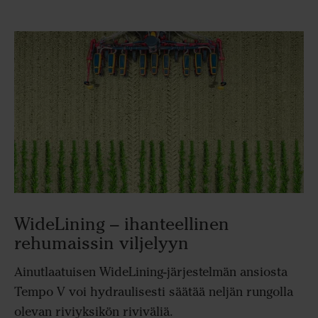
WideLining – ihanteellinen
rehumaissin viljelyyn
Ainutlaatuisen WideLining-järjestelmän ansiosta
Tempo V voi hydraulisesti säätää neljän rungolla
olevan riviyksikön riviväliä.