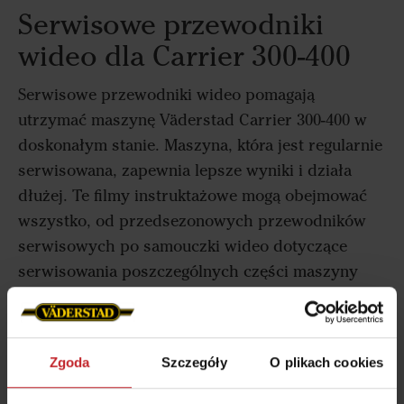
Serwisowe przewodniki
wideo dla Carrier 300-400
Serwisowe przewodniki wideo pomagają
utrzymać maszynę Väderstad Carrier 300-400 w
doskonałym stanie. Maszyna, która jest regularnie
serwisowana, zapewnia lepsze wyniki i działa
dłużej. Te filmy instruktażowe mogą obejmować
wszystko, od przedsezonowych przewodników
serwisowych po samouczki wideo dotyczące
serwisowania poszczególnych części maszyny
Carrier.
Zalecamy również, aby pod koniec każdego
sezonu zlecić serwisowanie i przegląd maszyny
Zgoda
Szczegóły
O plikach cookies
Carrier 300-400.