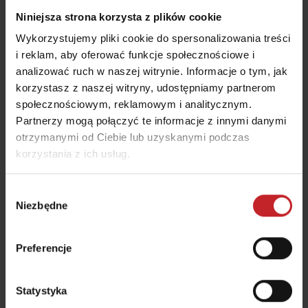
Więcej informacji znajdziesz tutaj
.
Niniejsza strona korzysta z plików cookie
Wykorzystujemy pliki cookie do spersonalizowania treści
i reklam, aby oferować funkcje społecznościowe i
analizować ruch w naszej witrynie. Informacje o tym, jak
korzystasz z naszej witryny, udostępniamy partnerom
Przegląd przedsezonowy - Carrier
społecznościowym, reklamowym i analitycznym.
300-400
Partnerzy mogą połączyć te informacje z innymi danymi
otrzymanymi od Ciebie lub uzyskanymi podczas
Dowiedz się, jak prawidłowo serwisować Carrier
korzystania z ich usług.
przed rozpoczęciem sezonu.
Wybór
Niezbędne
zgody
Preferencje
Statystyka