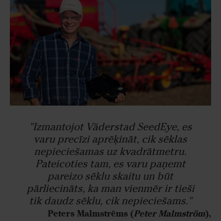
"Izmantojot Väderstad SeedEye, es
varu precīzi aprēķināt, cik sēklas
nepieciešamas uz kvadrātmetru.
Pateicoties tam, es varu paņemt
pareizo sēklu skaitu un būt
pārliecināts, ka man vienmēr ir tieši
tik daudz sēklu, cik nepieciešams."
Peters Malmstrēms (
Peter Malmström
),