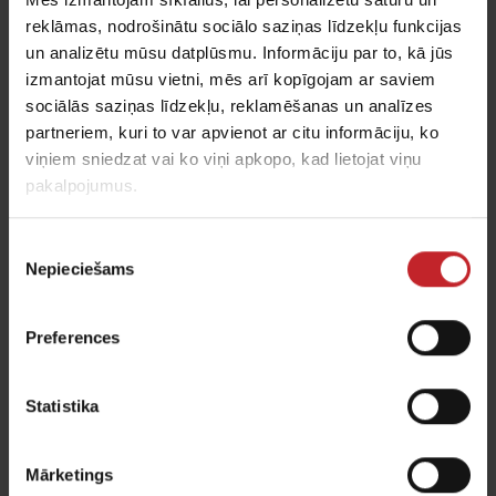
45
50
55
60
svars:
reklāmas, nodrošinātu sociālo saziņas līdzekļu funkcijas
un analizētu mūsu datplūsmu. Informāciju par to, kā jūs
Kg/ha:
136,5
151,5
167
182
izmantojat mūsu vietni, mēs arī kopīgojam ar saviem
sociālās saziņas līdzekļu, reklamēšanas un analīzes
partneriem, kuri to var apvienot ar citu informāciju, ko
viņiem sniedzat vai ko viņi apkopo, kad lietojat viņu
"SeedEye nozīmē, ka mēs varam
pakalpojumus.
izmantot sēklas uz kvadrātmetriem,
nevis svērt un kalibrēt sēklas katru
Piekrišanas
reizi, kad mainām sēklu šķirni vai
Nepieciešams
izvēle
iesākam jaunu lauku."
Skots Haskins (
Scott Hoskin
), Lielbritānij
Preferences
Statistika
Mārketings