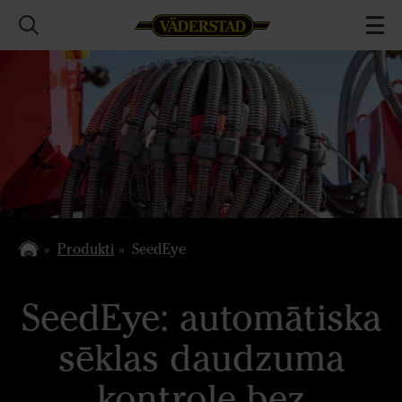
Produkti
SeedEye
SeedEye: automātiska
sēklas daudzuma
kontrole bez