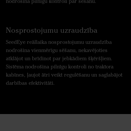
nodrošina pilnīgu kontroli pār sēšanu.
Nosprostojumu uzraudzība
SeedEye reāllaika nosprostojumu uzraudzība
nodrošina vienmērīgu sēšanu, nekavējoties
atklājot un brīdinot par jebkādiem šķēršļiem.
Sistēma nodrošina pilnīgu kontroli no traktora
kabīnes, ļaujot ātri veikt regulēšanu un saglabājot
darbības efektivitāti.