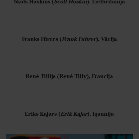
Skots Haskins (
Scott Hoskin
), Lielbritānija
Franks Fūrers (
Frank Fuhrer
), Vācija
Renē Tillijs (René Tilly), Francija
Ēriks Kajars (
Erik Kajar
), Igaunija