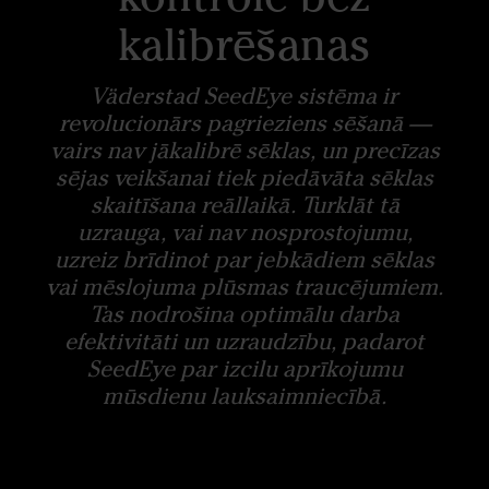
kalibrēšanas
Väderstad SeedEye sistēma ir
revolucionārs pagrieziens sēšanā —
vairs nav jākalibrē sēklas, un precīzas
sējas veikšanai tiek piedāvāta sēklas
skaitīšana reāllaikā. Turklāt tā
uzrauga, vai nav nosprostojumu,
uzreiz brīdinot par jebkādiem sēklas
vai mēslojuma plūsmas traucējumiem.
Tas nodrošina optimālu darba
efektivitāti un uzraudzību, padarot
SeedEye par izcilu aprīkojumu
mūsdienu lauksaimniecībā.