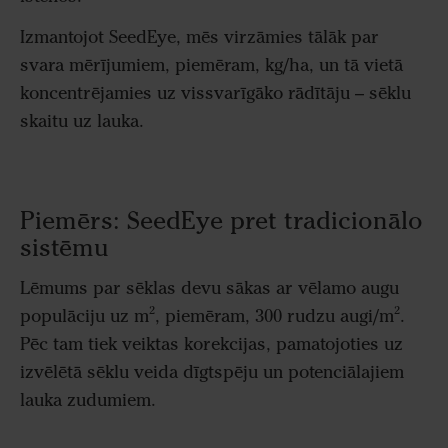
Izmantojot SeedEye, mēs virzāmies tālāk par
svara mērījumiem, piemēram, kg/ha, un tā vietā
koncentrējamies uz vissvarīgāko rādītāju – sēklu
skaitu uz lauka.
Piemērs: SeedEye pret tradicionālo
sistēmu
Lēmums par sēklas devu sākas ar vēlamo augu
populāciju uz m², piemēram, 300 rudzu augi/m².
Pēc tam tiek veiktas korekcijas, pamatojoties uz
izvēlētā sēklu veida dīgtspēju un potenciālajiem
lauka zudumiem.