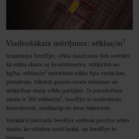
Visdrošākais mērījums: sēklas/m²
Izmantojot SeedEye, sēklu daudzums tiek noteikts
kā sēklu skaits uz kvadrātmetru. Atšķirībā no
kg/ha, sēklas/m² neietekmē sēklu tipa variācijas,
piemēram, tūkstoš graudu svara izmaiņas un
atšķirības starp sēklu partijām. Ja paredzētais
skaits ir 303 sēklas/m², SeedEye to nodrošinās
konsekventi, neatkarīgi no šiem faktoriem.
Vienkārši jāievada SeedEye sistēmā precīzs sēklu
skaits, ko vēlaties iesēt laukā, un SeedEye to
īstenos.