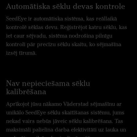
Automātiska sēklu devas kontrole
SeedEye ir automātiska sistēma, kas reāllaikā
kontrolē sēklas devu. Reģistrējot katru sēklu, kas
iet caur sējvadu, sistēma nodrošina pilnīgu
kontroli pār precīzu sēklu skaitu, ko sējmašīna
izsēj tīrumā.
Nav nepieciešama sēklu
kalibrēšana
Aprīkojot jūsu nākamo Väderstad sējmašīnu ar
unikālo SeedEye sēklu skaitīšanas sistēmu, jums
nekad vairs nebūs jāveic sēklu kalibrēšana. Tas
maksimāli palielina darba efektivitāti uz lauka un