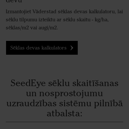
Izmantojiet Väderstad sēklas devas kalkulatoru, lai
sēklu tilpumu izteiktu ar sēklu skaitu - kg/ha,
sēklas/m2 vai augi/m2.
Sēklas devas kalkulators
SeedEye sēklu skaitīšanas
un nosprostojumu
uzraudzības sistēmu pilnībā
atbalsta: