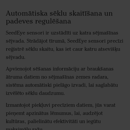
Automātiska sēklu skaitīšana un
padeves regulēšana
SeedEye sensori ir uzstādīti uz katra sējmašīnas
sējvada. Strādājot tīrumā, SeedEye sensori precīzi
reģistrē sēklu skaitu, kas iet caur katru atsevišķu
sējvadu.
Apvienojot sēšanas informāciju ar braukšanas
ātruma datiem no sējmašīnas zemes radara,
sistēma automātiski pielāgo izvadi, lai saglabātu
izvēlēto sēklu daudzumu.
Izmantojot piekļuvi precīziem datiem, jūs varat
pieņemt apzinātus lēmumus, lai, audzējot
kultūras, palielinātu efektivitāti un iegūtu
maksimālu ražu.