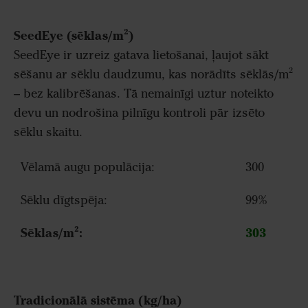
SeedEye (sēklas/m²)
SeedEye ir uzreiz gatava lietošanai, ļaujot sākt
sēšanu ar sēklu daudzumu, kas norādīts sēklās/m²
– bez kalibrēšanas. Tā nemainīgi uztur noteikto
devu un nodrošina pilnīgu kontroli pār izsēto
sēklu skaitu.
Vēlamā augu populācija:
300
Sēklu dīgtspēja:
99%
Sēklas/m²:
303
Tradicionālā sistēma (kg/ha)