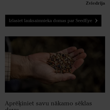
Zviedrija
Izlasiet lauksaimnieka domas par SeedEye
Aprēķiniet savu nākamo sēklas
devu