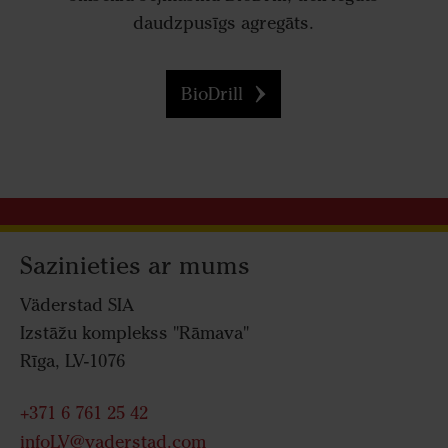
daudzpusīgs agregāts.
BioDrill
Sazinieties ar mums
Väderstad SIA
Izstāžu komplekss "Rāmava"
Rīga, LV-1076
+371 6 761 25 42
infoLV@vaderstad.com