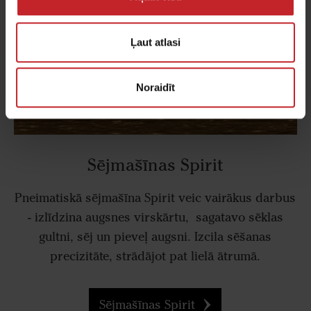
Ļaut atlasi
Noraidīt
Sējmašīnas Spirit
Pneimatiskā sējmašīna Spirit veic vairākus darbus
- izlīdzina augsnes virskārtu, sagatavo sēklas
gultni, sēj un pieveļ augsni. Izcila sēšanas
precizitāte, strādājot pat lielā ātrumā.
Sējmašīnas Spirit