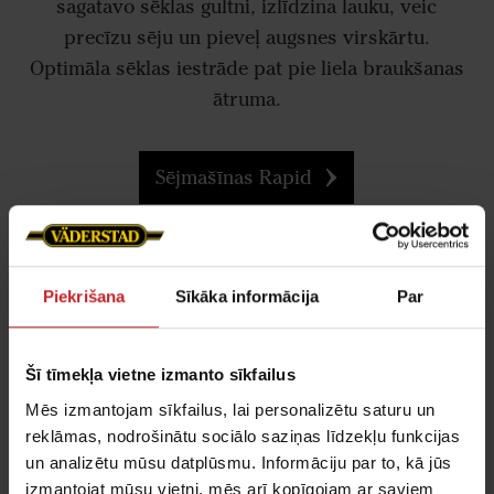
sagatavo sēklas gultni, izlīdzina lauku, veic
precīzu sēju un pieveļ augsnes virskārtu.
Optimāla sēklas iestrāde pat pie liela braukšanas
ātruma.
Sējmašīnas Rapid
Piekrišana
Sīkāka informācija
Par
Šī tīmekļa vietne izmanto sīkfailus
Mēs izmantojam sīkfailus, lai personalizētu saturu un
reklāmas, nodrošinātu sociālo saziņas līdzekļu funkcijas
un analizētu mūsu datplūsmu. Informāciju par to, kā jūs
izmantojat mūsu vietni, mēs arī kopīgojam ar saviem