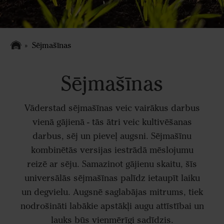
Sējmašīnas
Sējmašīnas
Väderstad sējmašīnas veic vairākus darbus
vienā gājienā - tās ātri veic kultivēšanas
darbus, sēj un pieveļ augsni. Sējmašīnu
kombinētās versijas iestrādā mēslojumu
reizē ar sēju. Samazinot gājienu skaitu, šīs
universālās sējmašīnas palīdz ietaupīt laiku
un degvielu. Augsnē saglabājas mitrums, tiek
nodrošināti labākie apstākļi augu attīstībai un
lauks būs vienmērīgi sadīdzis.