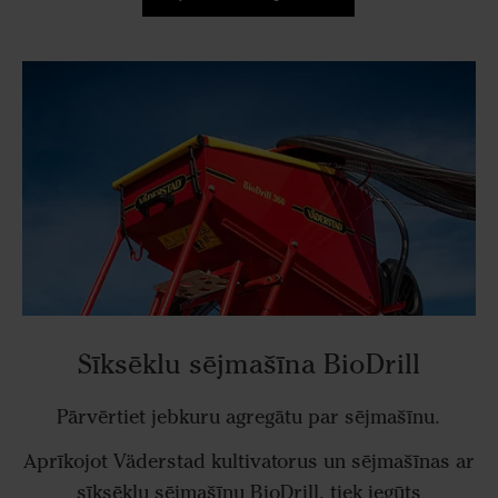
Sīksēklu sējmašīna BioDrill
Pārvērtiet jebkuru agregātu par sējmašīnu.
Aprīkojot Väderstad kultivatorus un sējmašīnas ar
sīksēklu sējmašīnu BioDrill, tiek iegūts