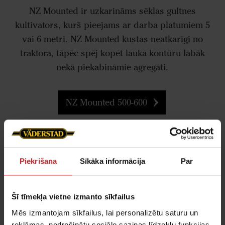
NZ Mounted ir uzkarināms sēklas gultnes
kultivators, kurš pieejams ar darba platumiem 5
vai 6 metri. NZ Mounted kustas neatkarīgi no
traktora, tāpēc spēj kopēt lauka kontūru labāk
nekā piekabināmie agregāti.
NZ Mounted 500-600
Piekrišana
Sīkāka informācija
Par
Šī tīmekļa vietne izmanto sīkfailus
Mēs izmantojam sīkfailus, lai personalizētu saturu un
reklāmas, nodrošinātu sociālo saziņas līdzekļu funkcijas