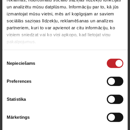
un analizētu mūsu datplūsmu. Informāciju par to, kā jūs
izmantojat mūsu vietni, mēs arī kopīgojam ar saviem
sociālās saziņas līdzekļu, reklamēšanas un analīzes
NZ Aggressive
partneriem, kuri to var apvienot ar citu informāciju, ko
viņiem sniedzat vai ko viņi apkopo, kad lietojat viņu
Sēklas gultnes sagatavošanai
pakalpojumus.
NZ Aggressive 500-1000 ir sēklas gultnes
Piekrišanas
kultivators, kurš piemērots sēklas gultnes
Nepieciešams
izvēle
sagatavošanai. Pieejams ar darba platumu no 5
līdz 10 metriem. Aprīkojumā pieejama atsperšļūce
Preferences
CrossBoard, kurai seko 5 vai 6 zaru rindas, uz
kurām izvietoti zari ar atstatumu 7.5 cm.
Statistika
Kultivators veic intensīvu darbu, kā arī palīdz
saglabāt mitrumu augsnē, jo tiek veikti mazāk
darba gājieni.
Mārketings