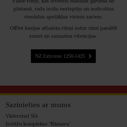
Platie riteņi, kas izvietoti mašīnas garumā un
platumā, rada izcilu nestspēju un nodrošina
vienādus apstākļus visiem zariem.
OffSet šasijas atbalsta riteņi notur rāmi paralēli
zemei un samazina vibrācijas.
NZ Extreme 1250-1425
Sazinieties ar mums
Väderstad SIA
Izstāžu komplekss "Rāmava"