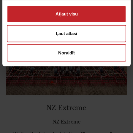
NZ Aggressive 500-1000
Atļaut visu
Ļaut atlasi
Noraidīt
NZ Extreme
NZ Extreme