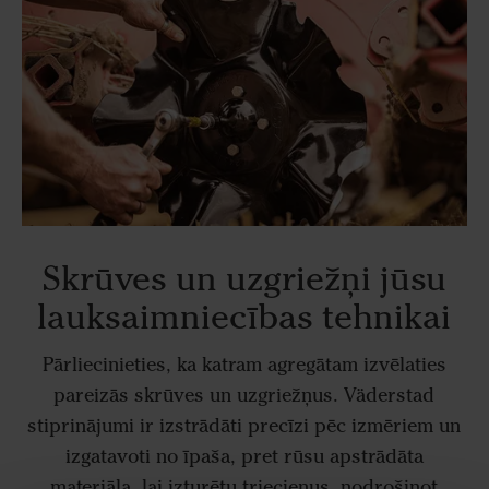
Skrūves un uzgriežņi jūsu
lauksaimniecības tehnikai
P
ārliecinieties, ka katram agregātam izvēlaties
pareizās skrūves un uzgriežņus. V
äderstad
stiprin
ājumi ir izstrādāti precīzi pēc izmēriem un
izgatavoti no īpaša, pret rūsu apstrādāta
materiāla, lai izturētu triecienus, nodrošinot