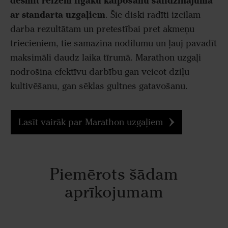
desmit reizēm ilgāku kalpošanu salīdzinājumā
ar standarta uzgaļiem
. Šie diski radīti izcilam
darba rezultātam un pretestībai pret akmeņu
triecieniem, tie samazina nodilumu un ļauj pavadīt
maksimāli daudz laika tīrumā. Marathon uzgaļi
nodrošina efektīvu darbību gan veicot dziļu
kultivēšanu, gan sēklas gultnes gatavošanu.
Lasīt vairāk par Marathon uzgaļiem
Piemērots šādam
aprīkojumam