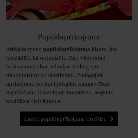
Papildaprīkojums
papildaprīkojuma
Atklājiet mūsu
klāstu, kas
izstrādāti, lai optimizētu jūsu Väderstad
lauksaimniecības tehnikas veiktspēju,
daudzpusību un efektivitāti. Pielāgojiet
aprīkojumu savām īpašajām saimniecības
vajadzībām, izmantojot inovatīvus, augstas
kvalitātes risinājumus.
Lasiet papildaprīkojuma brošūru