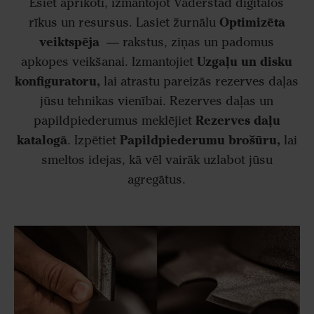
Esiet aprīkoti, izmantojot Väderstad digitālos
Optimizēta
rīkus un resursus. Lasiet žurnālu
veiktspēja
— rakstus, ziņas un padomus
Uzgaļu un disku
apkopes veikšanai. Izmantojiet
konfiguratoru,
lai atrastu pareizās rezerves daļas
jūsu tehnikas vienībai. Rezerves daļas un
Rezerves daļu
papildpiederumus meklējiet
katalogā
Papildpiederumu brošūru,
. Izpētiet
lai
smeltos idejas, kā vēl vairāk uzlabot jūsu
agregātus.