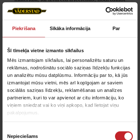
visaugstākās kvalitātes darba rezultātu.
Noklikšķiniet uz zemāk esošās saites, lai atrastu
ideāli piemērotas daļas savai tehnikas vienībai.
Piekrišana
Sīkāka informācija
Par
Lejuplādējiet Väderstad stiprinājumu brošūru
Šī tīmekļa vietne izmanto sīkfailus
Mēs izmantojam sīkfailus, lai personalizētu saturu un
reklāmas, nodrošinātu sociālo saziņas līdzekļu funkcijas
un analizētu mūsu datplūsmu. Informāciju par to, kā jūs
Jums varētu interesēt arī
izmantojat mūsu vietni, mēs arī kopīgojam ar saviem
šādi produkti
sociālās saziņas līdzekļu, reklamēšanas un analīzes
partneriem, kuri to var apvienot ar citu informāciju, ko
viņiem sniedzat vai ko viņi apkopo, kad lietojat viņu
pakalpojumus.
Piekrišanas
Nepieciešams
izvēle