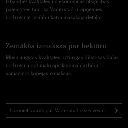
Izbaudiet kvalitātes un ekonomijas atšķirības,
pateicoties tam, ka Väderstad ir apņēmies
nodrošināt izcilību katrā mazākajā detaļā.
Zemākās izmaksas par hektāru
Mūsu augstās kvalitātes, izturīgās dilstošās daļas
nodrošina optimālu aprīkojuma darbību,
samazinot kopējās izmaksas.
Uzziniet vairāk par Väderstad rezerves daļām