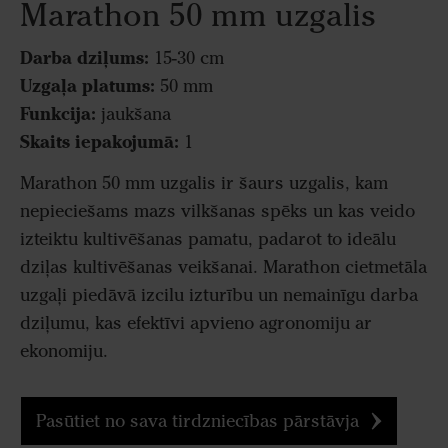
Marathon 50 mm uzgalis
Darba dziļums:
15-30 cm
Uzgaļa platums:
50 mm
Funkcija:
jaukšana
Skaits iepakojumā:
1
Marathon 50 mm uzgalis ir šaurs uzgalis, kam
nepieciešams mazs vilkšanas spēks un kas veido
izteiktu kultivēšanas pamatu, padarot to ideālu
dziļas kultivēšanas veikšanai. Marathon cietmetāla
uzgaļi piedāvā izcilu izturību un nemainīgu darba
dziļumu, kas efektīvi apvieno agronomiju ar
ekonomiju.
Pasūtiet no sava tirdzniecības pārstāvja