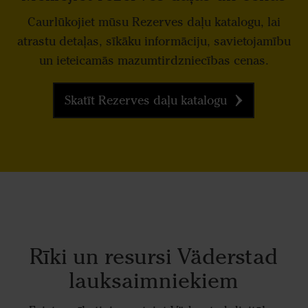
Caurl
ūkojiet mūsu Rezerves daļu katalogu, lai
atrastu detaļas, sīkāku informāciju, savietojamību
un ieteicamās mazumtirdzniecības cenas.
Skatīt Rezerves daļu katalogu
R
īki un resursi V
äderstad
lauksaimniekiem