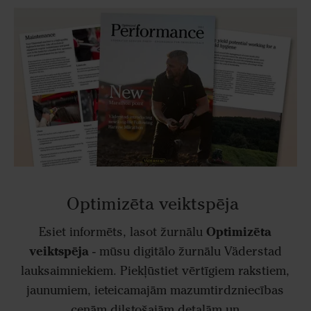
Optimizēta veiktspēja
Optimizēta
Esiet inform
ēts, lasot žurnālu
veiktspēja
-
m
ūsu digitālo žurnālu V
äderstad
lauksaimniekiem. Piek
ļūstiet vērtīgiem rakstiem,
jaunumiem, ieteicamajām mazumtirdzniecības
cenām dilstošajām detaļām un