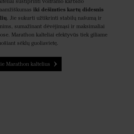
teliai sustiprinti volframo karbido
iki dešimties kartų didesnis
ilgaamžiškumas
lių
. Jie sukurti užtikrinti stabilų našumą ir
ims, sumažinant dėvėjimąsi ir maksimaliai
ose. Marathon kalteliai efektyvūs tiek giliame
ošiant sėklų guoliavietę.
ie Marathon kaltelius