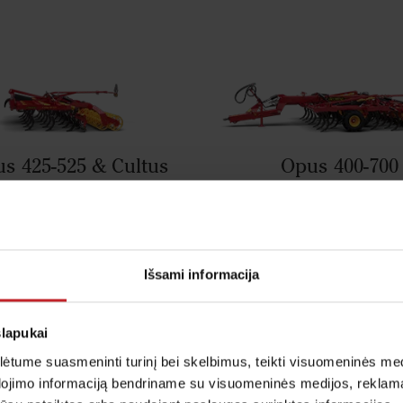
us 425-525 & Cultus
Opus 400-700
HD 425-525
Derinama su šiais produktais
Išsami informacija
slapukai
tume suasmeninti turinį bei skelbimus, teikti visuomeninės medij
dojimo informaciją bendriname su visuomeninės medijos, reklamav