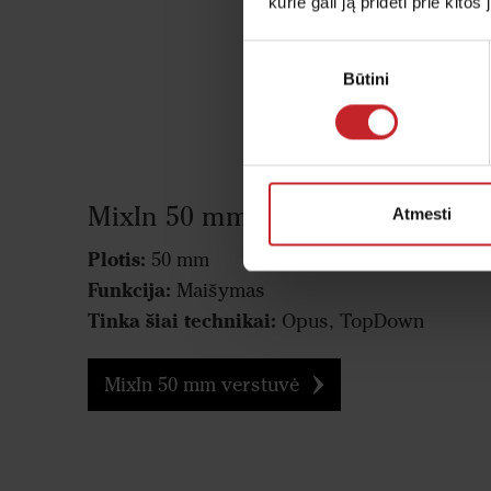
kurie gali ją pridėti prie kit
Sutikimo
Būtini
pasirinkimas
MixIn 50 mm verstuvė
Atmesti
Plotis:
50 mm
Funkcija:
Maišymas
Tinka šiai technikai:
Opus, TopDown
MixIn 50 mm verstuvė