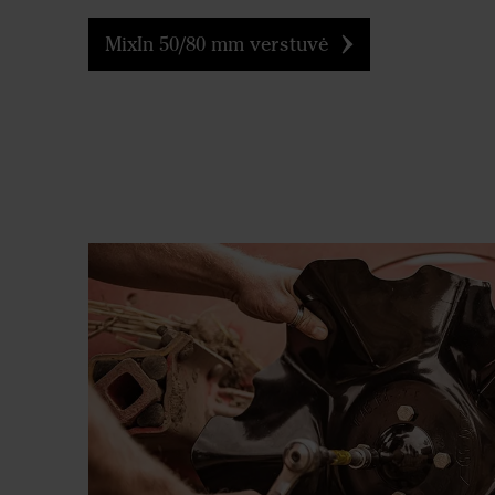
MixIn 50/80 mm verstuvė