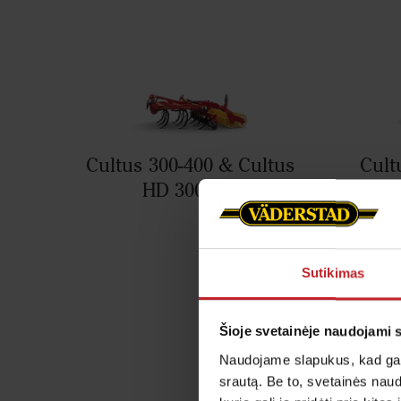
Cultus 300-400 & Cultus
Cult
HD 300-400
Sutikimas
Šioje svetainėje naudojami 
Naudojame slapukus, kad galė
srautą. Be to, svetainės nau