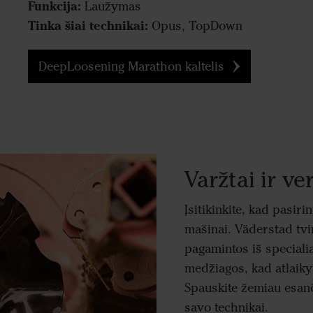
Funkcija:
Laužymas
Tinka šiai technikai:
Opus, TopDown
DeepLoosening Marathon kaltelis
Varžtai ir ve
Įsitikinkite, kad pasir
mašinai. Väderstad tvir
pagamintos iš speciali
medžiagos, kad atlaiky
Spauskite žemiau esanč
savo technikai.