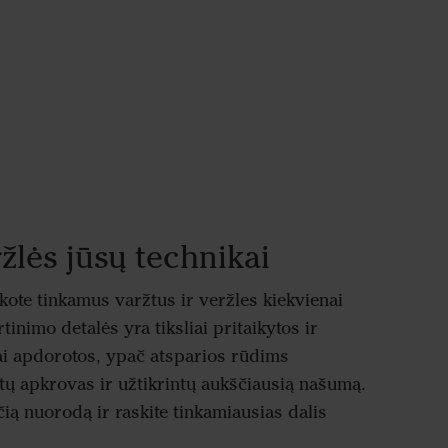
ržlės jūsų technikai
inkote tinkamus varžtus ir veržles kiekvienai
tinimo detalės yra tiksliai pritaikytos ir
ai apdorotos, ypač atsparios rūdims
tų apkrovas ir užtikrintų aukščiausią našumą.
ią nuorodą ir raskite tinkamiausias dalis