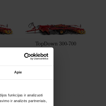
TopDown 300-700
Apie
os funkcijas ir analizuoti
imo ir analizės partneriais,