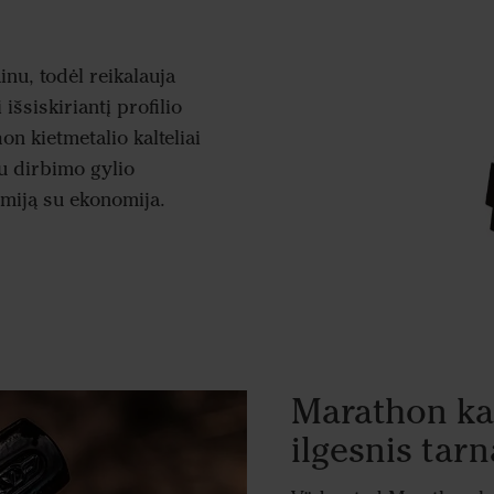
nu, todėl reikalauja
išsiskiriantį profilio
on kietmetalio kalteliai
u dirbimo gylio
omiją su ekonomija.
Marathon kalt
ilgesnis tar