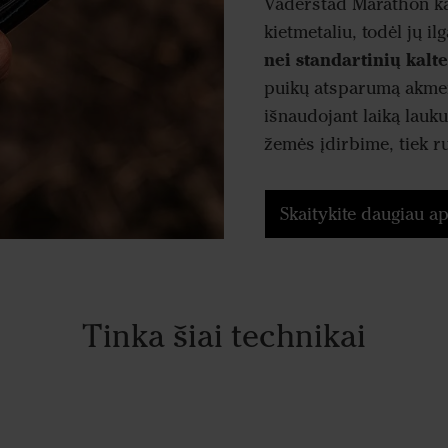
Väderstad Marathon kal
kietmetaliu, todėl jų 
nei standartinių kalte
puikų atsparumą akmen
išnaudojant laiką lauku
žemės įdirbime, tiek ru
Skaitykite daugiau ap
Tinka šiai technikai