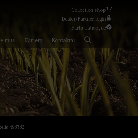
Collection shop
Dealer/Partner login
Search
Parts Catalogue
ie mus
Karjera
Kontaktai
elis 498382