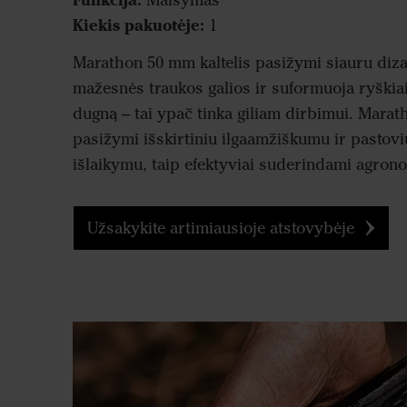
Maišymas
Kiekis pakuotėje:
1
Marathon 50 mm kaltelis pasižymi siauru dizai
mažesnės traukos galios ir suformuoja ryškiai 
dugną – tai ypač tinka giliam dirbimui. Marath
pasižymi išskirtiniu ilgaamžiškumu ir pastovi
išlaikymu, taip efektyviai suderindami agron
Užsakykite artimiausioje atstovybėje