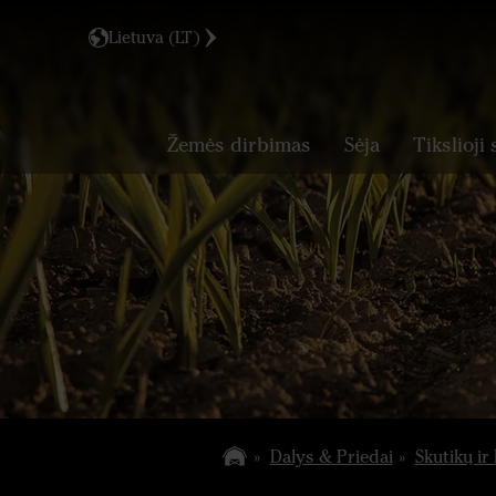
Lietuva (LT)
Žemės dirbimas
Sėja
Tikslioji 
Dalys & Priedai
Skutikų ir 