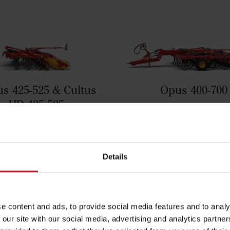
us 425-525 & Cultus
Opus 400-700
HD 425-525
Съчетайте със следните продукт
Details
e content and ads, to provide social media features and to analy
 our site with our social media, advertising and analytics partn