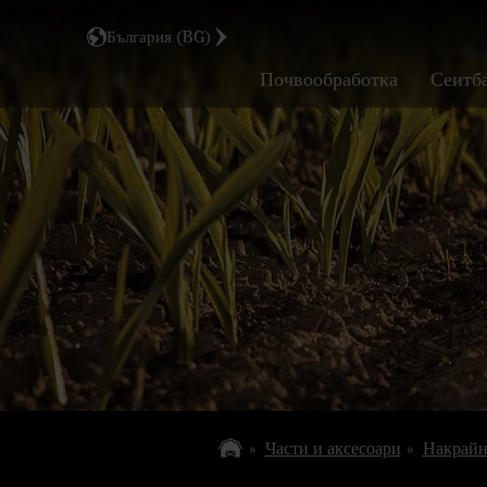
България (BG)
Почвообработка
Сеитб
Части и аксесоари
Накрайн