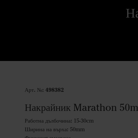
Н
Арт. №:
498382
Накрайник Marathon 50
Работна дълбочина:
15-30cm
Ширина на върха:
50mm
Функция: