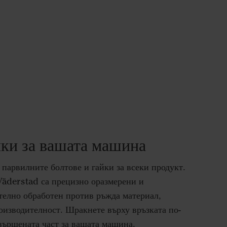
йки за вашата машина
е парвилните болтове и гайки за всеки продукт.
äderstad са прецизно оразмерени и
телно обработен против ръжда материал,
оизводителност. Шракнете върху връзката по-
ъвършената част за вашата машина.