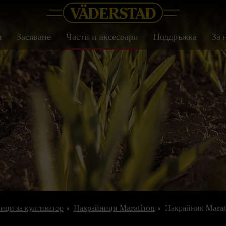
а
Засяване
Части и аксесоари
Поддръжка
За 
ици за култиватор
Накрайници Marathon
Накрайник Mara