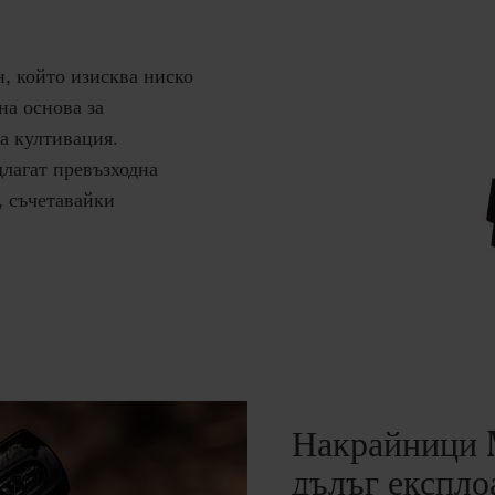
, който изисква ниско
на основа за
ка култивация.
лагат превъзходна
, съчетавайки
Накрайници M
дълъг експло