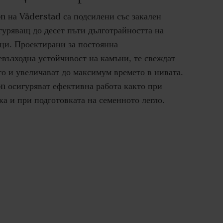
 на Väderstad са подсилени със закален
десет пъти дълготрайността на
гуряващ до
ици
. Проектирани за постоянна
евъзходна устойчивост на камъни, те свеждат
о и увеличават до максимум времето в нивата.
 осигуряват ефективна работа както при
ка и при подготовката на семенното легло.