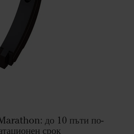
arathon: до 10 пъти по-
атационен срок