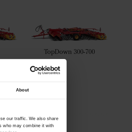
TopDown 300-700
и
About
se our traffic. We also share
ers who may combine it with