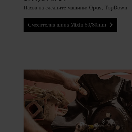
Пасва на следните машини:
Opus, TopDown
Смесителна шина MixIn 50/80mm