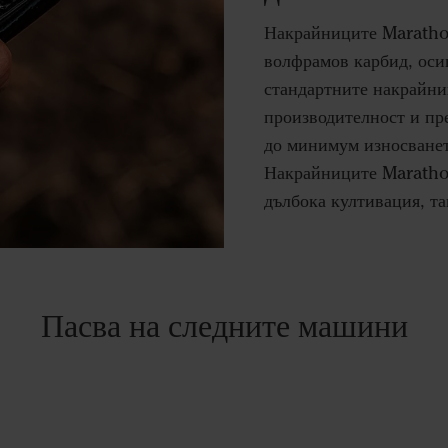
Накрайниците Marathon
волфрамов карбид, оси
стандартните накрайн
производителност и пр
до минимум износванет
Накрайниците Marathon
дълбока култивация, та
Пасва на следните машини