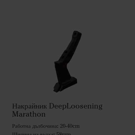
Накрайник DeepLoosening
Marathon
Работна дълбочина:
20-40cm
Ширина на върха:
58mm