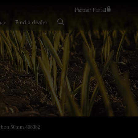
Partner Portal
Search
нас
Find a dealer
thon 50mm 498382