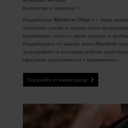
смесване
Количество в опаковка:
1
Накрайникът Marathon 50mm е с тънък дизайн
теглително усилие и създава силно артикулира
култивиране, което го прави идеален за дълбо
Накрайниците от закален метал Marathon пред
дълготрайност и постоянна работна дълбочина
ефективно агрономичност с икономичност.
Поръчайте от вашия дилър