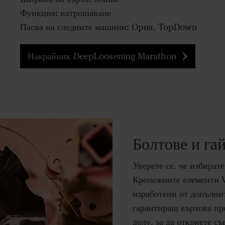
Функция:
натрошаване
Пасва на следните машини:
Opus, TopDown
Накрайник DeepLoosening Marathon
Болтове и га
Уверете се, че избират
Крепежните елементи V
изработени от допълни
гарантиращ върхова пр
долу, за да откриете с