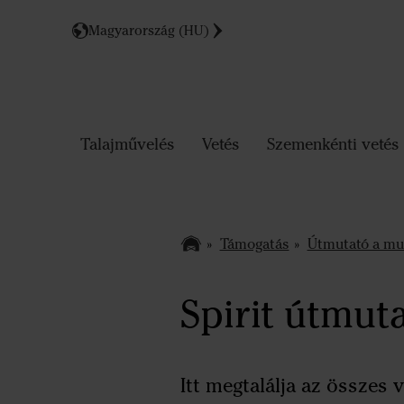
Magyarország (HU)
Talajművelés
Vetés
Szemenkénti vetés
Támogatás
Útmutató a m
Spirit útmut
Itt megtalálja az összes