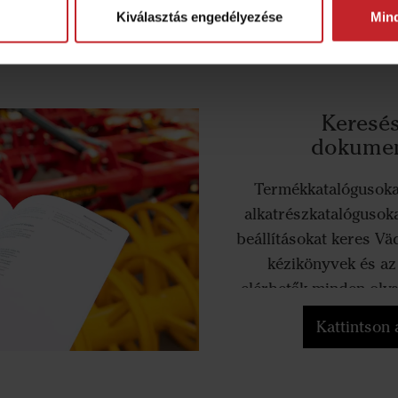
Kiválasztás engedélyezése
Min
Keresés
dokumen
Termékkatalógusokat
alkatrészkatalógusok
beállításokat keres V
kézikönyvek és az
elérhetők minden olya
óta g
Kattintson 