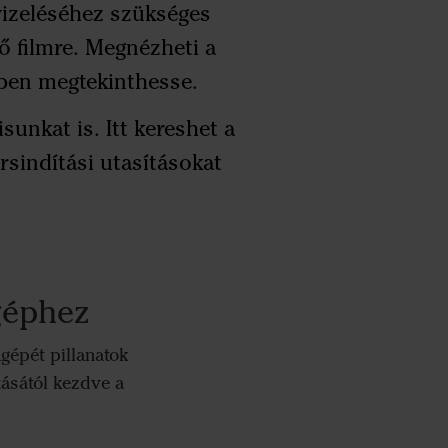
vizeléséhez szükséges
ő filmre. Megnézheti a
ben megtekinthesse.
nkat is. Itt kereshet a
sindítási utasításokat
géphez
épét pillanatok
tásától kezdve a