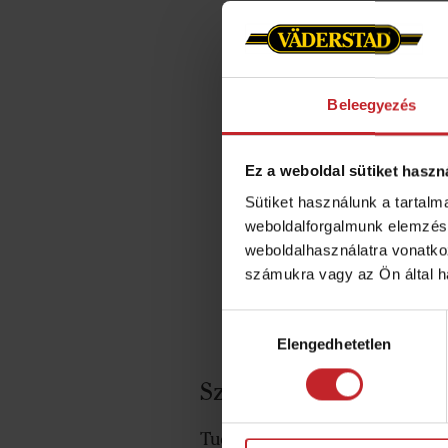
Spirit sze
A szervizvideó-út
Beleegyezés
legjobb állapotba
hosszabb élettarta
kezdve a Spirit ve
Ez a weboldal sütiket haszn
Sütiket használunk a tartal
Javasoljuk, hogy m
weboldalforgalmunk elemzésé
Read more about s
weboldalhasználatra vonatko
számukra vagy az Ön által ha
Hozzájárulás
Elengedhetetlen
kiválasztása
Szezon előtti szervize
Tudjon meg többet Spirit vetőg