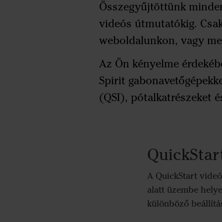
Összegyűjtöttünk mindent
videós útmutatókig. Csak 
weboldalunkon, vagy meg
Az Ön kényelme érdekébe
Spirit gabonavetőgépekke
(QSI), pótalkatrészeket é
QuickStar
A QuickStart vide
alatt üzembe helye
különböző beállít