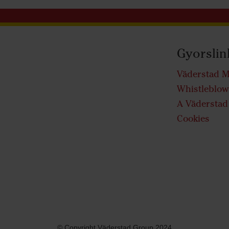
Gyorslin
Väderstad M
Whistleblow
A Väderstad 
Cookies
© Copyright Väderstad Group 2024