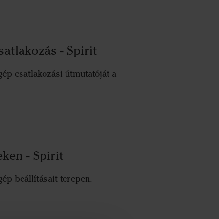
atlakozás - Spirit
gép csatlakozási útmutatóját a
eken - Spirit
gép beállításait terepen.