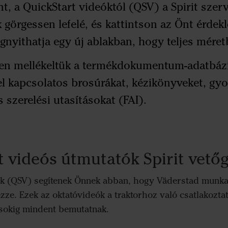
, a QuickStart videóktól (QSV) a Spirit szer
görgessen lefelé, és kattintson az Önt érdekl
nyithatja egy új ablakban, hogy teljes méret
n mellékeltük a termékdokumentum-adatbázisu
l kapcsolatos brosúrákat, kézikönyveket, gyor
s szerelési utasításokat (FAI).
t videós útmutatók Spirit vető
ók (QSV) segítenek Önnek abban, hogy Väderstad munkag
zze. Ezek az oktatóvideók a traktorhoz való csatlakozta
ásokig mindent bemutatnak.