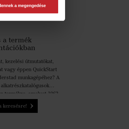
dennek a megengedése
 a termék
tációkban
, kezelési útmutatókat,
at vagy éppen QuickStart
äderstad munkagépéhez? A
 alkatrészkatalógusok
n termékre, amelyet 1962
yártunk.
a keresésre!