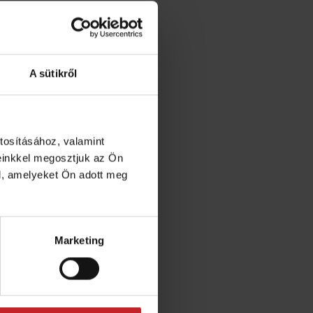
munkagépe a lehető
A sütikről
dményeket ad és
 szervizkalauzoktól
kig bármi.
tosításához, valamint
einkkel megosztjuk az Ön
l, amelyeket Ön adott meg
Marketing