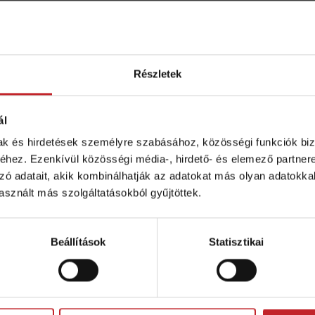
rvizvideók
mutatók segítenek Önnek abban, hogy Väderstad Spirit 
Részletek
n maradjon. A rendszeresen karbantartott gép jobb ere
mot garantál. Ezek az oktatóvideók lehetnek az alapozó
tőgép alkatrészeinek szervizelését bemutató oktatóvideó
ál
mak és hirdetések személyre szabásához, közösségi funkciók biz
inden szezon végén nézze át és ellenőrizze vetőgépét.
hez. Ezenkívül közösségi média-, hirdető- és elemező partner
ervice here
.
zó adatait, akik kombinálhatják az adatokat más olyan adatokka
sznált más szolgáltatásokból gyűjtöttek.
Beállítások
Statisztikai
lés
épe szezon előtti