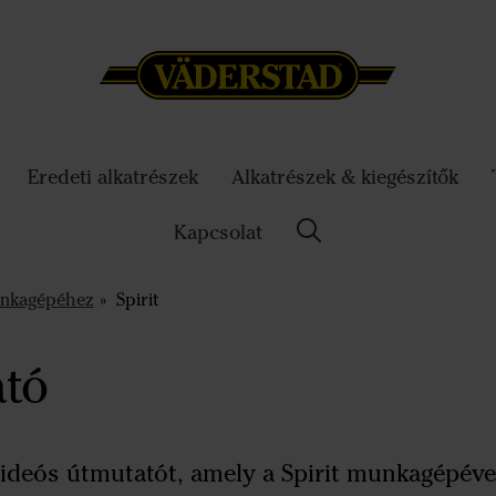
Eredeti alkatrészek
Alkatrészek & kiegészítők
Kapcsolat
unkagépéhez
Spirit
ató
 videós útmutatót, amely a Spirit munkagépéve