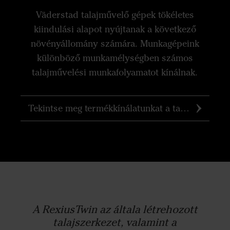
Väderstad talajművelő gépek tökéletes
kiindulási alapot nyújtanak a következő
növényállomány számára. Munkagépeink
különböző munkamélységben számos
talajművelési munkafolyamatot kínálnak.
Tekintse meg termékkínálatunkat a talajműveléshez
A RexiusTwin az általa létrehozott
talajszerkezet, valamint a