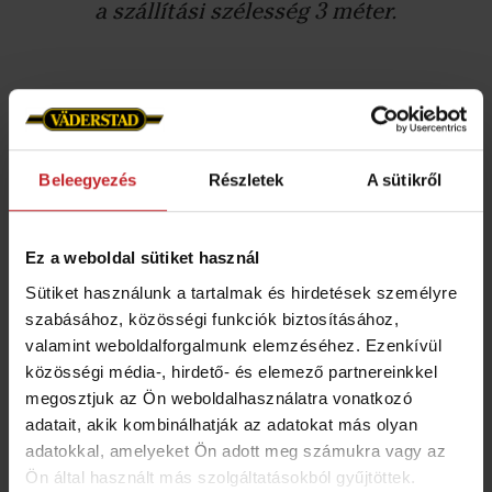
a szállítási szélesség 3 méter.
Koncepció
Beleegyezés
Részletek
A sütikről
Ez a weboldal sütiket használ
Sütiket használunk a tartalmak és hirdetések személyre
szabásához, közösségi funkciók biztosításához,
valamint weboldalforgalmunk elemzéséhez. Ezenkívül
közösségi média-, hirdető- és elemező partnereinkkel
1. zóna - talajművelés, porhanyítás
megosztjuk az Ön weboldalhasználatra vonatkozó
és egyengetés
adatait, akik kombinálhatják az adatokat más olyan
adatokkal, amelyeket Ön adott meg számukra vagy az
A Raptor kapák a szántott vagy művelt talajból
Ön által használt más szolgáltatásokból gyűjtöttek.