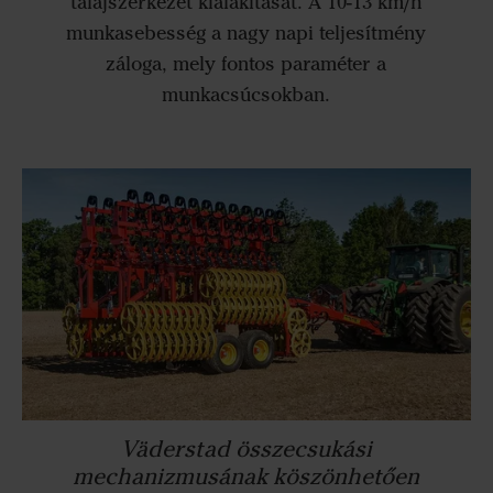
talajszerkezet kialakítását. A 10-13 km/h
munkasebesség a nagy napi teljesítmény
záloga, mely fontos paraméter a
munkacsúcsokban.
Väderstad összecsukási
mechanizmusának köszönhetően