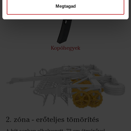
Megtagad
Kopóhegyek
2. zóna - erőteljes tömörítés