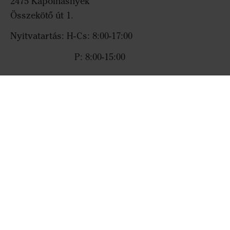
2475 Kápolnásnyék
Összekötő út 1.
Nyitvatartás: H-Cs: 8:00-17:00
P: 8:00-15:00
infohu@vaderstad.com
Gyorslinkek
Väderstad Media Portal
Whistleblower channel
A Väderstad csoport adatkezelési politikája
Cookies
© Copyright Väderstad Group 2024