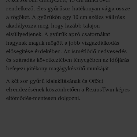
A két sorban elhelyezett, 73 cm átmérővel
rendelkező, éles gyűrűsor hatékonyan vágja össze
a rögöket. A gyűrűkön egy 10 cm széles vállrész
akadályozza meg, hogy lazább talajon
elsüllyedjenek. A gyűrűk apró csatornákat
hagynak maguk mögött a jobb vízgazdálkodás
elősegítése érdekében. Az ismétlődő nedvesedés
és száradás következtében lényegében az időjárás
befejezi jótékony magágykészítő munkáját.
A két sor gyűrű kialakításának és OffSet
elrendezésének köszönhetően a RexiusTwin képes
eltömődés-mentesen dolgozni.