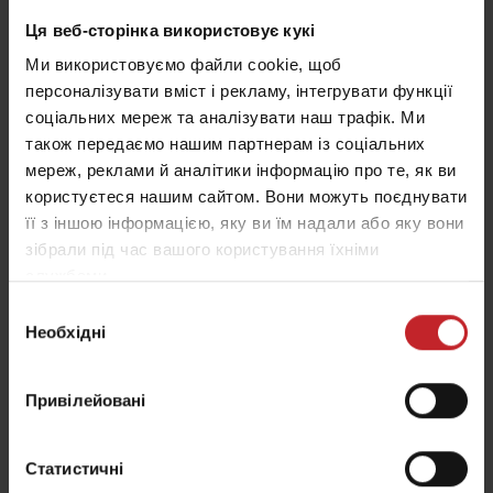
Ця веб-сторінка використовує кукі
Ми використовуємо файли cookie, щоб
персоналізувати вміст і рекламу, інтегрувати функції
соціальних мереж та аналізувати наш трафік. Ми
також передаємо нашим партнерам із соціальних
мереж, реклами й аналітики інформацію про те, як ви
NZ Aggressive
користуєтеся нашим сайтом. Вони можуть поєднувати
її з іншою інформацією, яку ви їм надали або яку вони
Якісна підготовка насіннєвого ложа
зібрали під час вашого користування їхніми
службами.
NZ Aggressive 500-1000 — це культиватор для
Вибір
передпосівного обробітку ґрунту, який доступний
Необхідні
згоди
із робочою шириною від 5 до 10 м.
Він оснащений вирівнювальною планкою
Привілейовані
CrossBoard, та 5 або 6 рядами розпушувальних
лап, з інтервалом проходу між ними 7,5 см.
Статистичні
Обробіток з високою інтенсивністю дозволяє