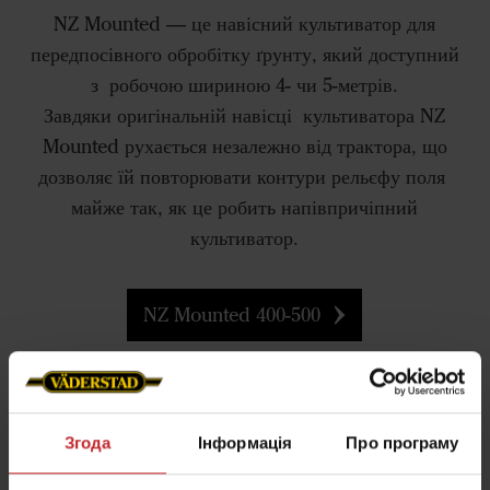
NZ Mounted — це навісний культиватор для
передпосівного обробітку ґрунту, який доступний
з робочою шириною 4- чи 5-метрів.
Завдяки оригінальній навісці культиватора NZ
Mounted рухається незалежно від трактора, що
дозволяє їй повторювати контури рельєфу поля
майже так, як це робить напівпричіпний
культиватор.
NZ Mounted 400-500
Згода
Інформація
Про програму