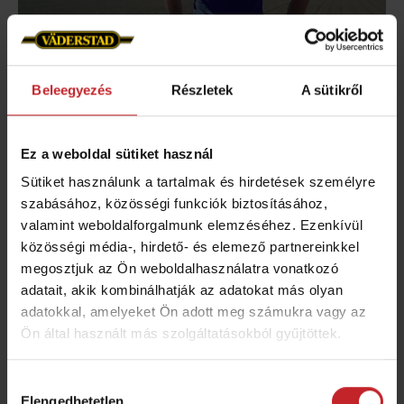
Beleegyezés
Részletek
A sütikről
Név:
Werner Hartmann
Gazdaság:
Ez a weboldal sütiket használ
Agrarprodukte Hartmann GmbH
Helyszín:
Lampertheim in Hessen, Németország
Sütiket használunk a tartalmak és hirdetések személyre
Szántó:
szabásához, közösségi funkciók biztosításához,
150 ha
valamint weboldalforgalmunk elemzéséhez. Ezenkívül
Tempo modell:
Väderstad Tempo V
közösségi média-, hirdető- és elemező partnereinkkel
megosztjuk az Ön weboldalhasználatra vonatkozó
Tudjon meg többet
adatait, akik kombinálhatják az adatokat más olyan
adatokkal, amelyeket Ön adott meg számukra vagy az
Ön által használt más szolgáltatásokból gyűjtöttek.
Hozzájárulás
Elengedhetetlen