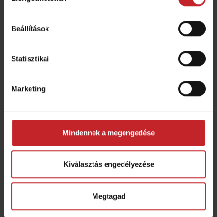
kiválasztása
Beállítások
Statisztikai
Marketing
Név:
Willi Jäger
Gazdaság:
Westfarm GbR
Helyszín:
Rheinland, Németország
Mindennek a megengedése
Szántó:
650 ha
Tempo modell:
Väderstad Tempo V
Kiválasztás engedélyezése
Tudjon meg többet
Megtagad