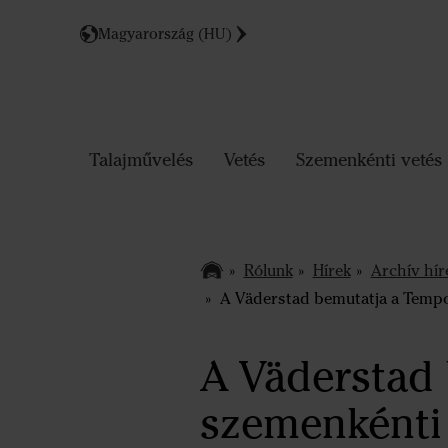
Magyarország (HU)
Talajművelés
Vetés
Szemenkénti vetés
Rólunk
Hírek
Archív hír
A Väderstad bemutatja a Tempo 
A Väderstad
szemenkénti 