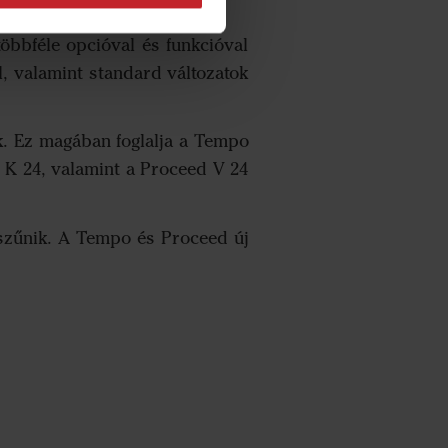
on.
bbféle opcióval és funkcióval
al, valamint standard változatok
. Ez magában foglalja a Tempo
 K 24, valamint a Proceed V 24
gszűnik. A Tempo és Proceed új