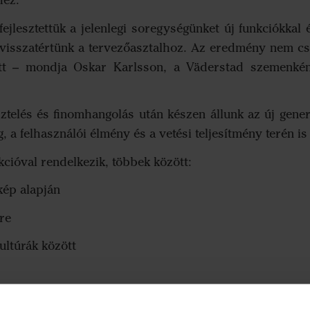
hez.
fejlesztettük a jelenlegi soregységünket új funkciókkal
 visszatértünk a tervezőasztalhoz. Az eredmény nem cs
lett – mondja Oskar Karlsson, a Väderstad szemenként
tesztelés és finomhangolás után készen állunk az új gen
a felhasználói élmény és a vetési teljesítmény terén is 
cióval rendelkezik, többek között:
kép alapján
re
ultúrák között