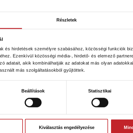
ók, amelyek egykézzel is könnyen nyithatók
Részletek
kialakítás
ál
mak és hirdetések személyre szabásához, közösségi funkciók biz
hez. Ezenkívül közösségi média-, hirdető- és elemező partner
 új dizájn, amely modernebb és kifinomultabb megjele
zó adatait, akik kombinálhatják az adatokat más olyan adatokka
sználóbarát kialakításra helyeztük a hangsúlyt, hog
sznált más szolgáltatásokból gyűjtöttek.
ítmény növelése érdekében több, a fülkéből vezérelhető 
si mélység állítás és a zárókerekek elektronikus szab
Beállítások
Statisztikai
mára, hogy menet közben közvetlenül a fülkéből vezé
ontos szempont a vetés pontossága volt.
t, hogy csökkentsük a magtárcsa szögét, ami ezáltal még
Kiválasztás engedélyezése
Min