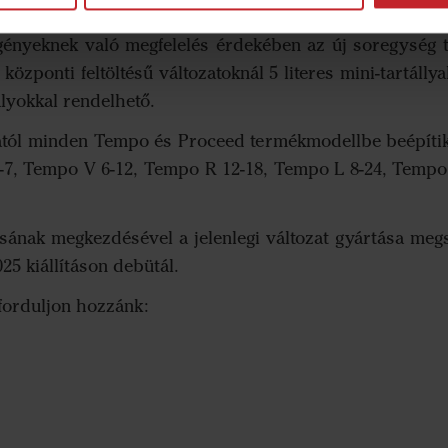
 nagyobb munkasebesség mellett – mondja Oskar Karlss
ényeknek való megfelelés érdekében az új soregység tö
központi feltöltésű változatoknál 5 literes mini-tartálly
tályokkal rendelhető.
sától minden Tempo és Proceed termékmodellbe beépítik
-7, Tempo V 6-12, Tempo R 12-18, Tempo L 8-24, Tempo
sának megkezdésével a jelenlegi változat gyártása me
25 kiállításon debütál.
forduljon hozzánk: