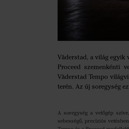
Väderstad, a világ egyik
Proceed szemenkénti ve
Väderstad Tempo világvis
terén. Az új soregység ez
A soregység a vetőgép szíve
sebességű, precíziós vetésben