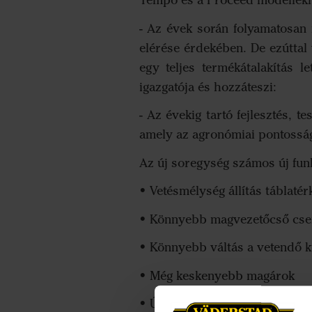
Tempo és a Proceed modellek
- Az évek során folyamatosan 
elérése érdekében. De ezúttal
egy teljes termékátalakítás 
igazgatója és hozzáteszi:
- Az évekig tartó fejlesztés, 
amely az agronómiai pontosság, 
Az új soregység számos új funk
• Vetésmélység állítás táblatér
• Könnyebb magvezetőcső cse
• Könnyebb váltás a vetendő k
• Még keskenyebb magárok
• Új elektronika