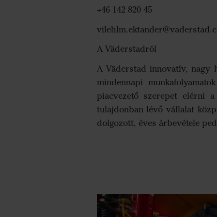
+46 142 820 45
vilehlm.ektander@vaderstad.
A Väderstadról
A Väderstad innovatív, nagy 
mindennapi munkafolyamatok 
piacvezető szerepet elérni a
tulajdonban lévő vállalat köz
dolgozott, éves árbevétele pedi