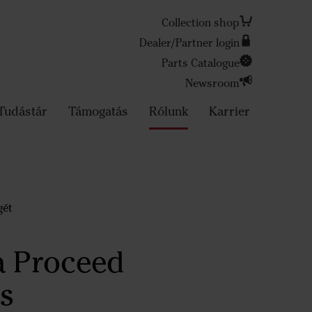
Collection shop
Dealer/Partner login
Parts Catalogue
Search
Newsroom
Tudástár
Támogatás
Rólunk
Karrier
gét
a Proceed
ós