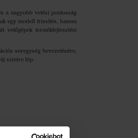
 és a nagyobb vetési pontosság
ak egy modell frissítés, hanem
i vetőgépek termékfejlesztési
erációs soregység bevezetésére,
új szintre lép.