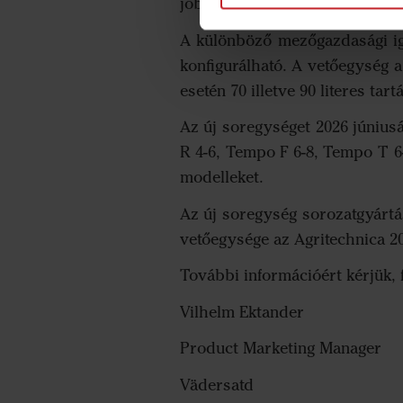
jobb magelhelyezés érhető el
A különböző mezőgazdasági ig
konfigurálható. A vetőegység a 
esetén 70 illetve 90 literes tar
Az új soregységet 2026 júniu
R 4-6, Tempo F 6-8, Tempo T 6
modelleket.
Az új soregység sorozatgyártá
vetőegysége az Agritechnica 20
További információért kérjük, 
Vilhelm Ektander
Product Marketing Manager
Vädersatd