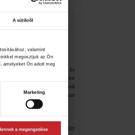
A sütikről
tosításához, valamint
einkkel megosztjuk az Ön
nést kölcsönöz a gépeknek.
l, amelyeket Ön adott meg
y minden művelet könnyebbé és
funkciót is beépítettünk, mint
ályozása. Ezek a fejlesztések
Marketing
reljék a gépet – mondja Oskar
 keskenyebb magárkot nyit, így
dennek a megengedése