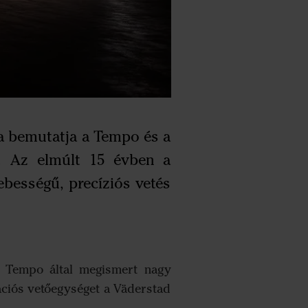
ta bemutatja a Tempo és a
t. Az elmúlt 15 évben a
ebességű, precíziós vetés
d Tempo által megismert nagy
ációs vetőegységet a Väderstad