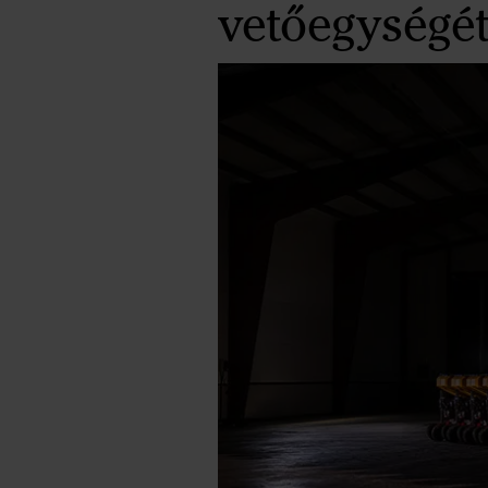
vetőegységé