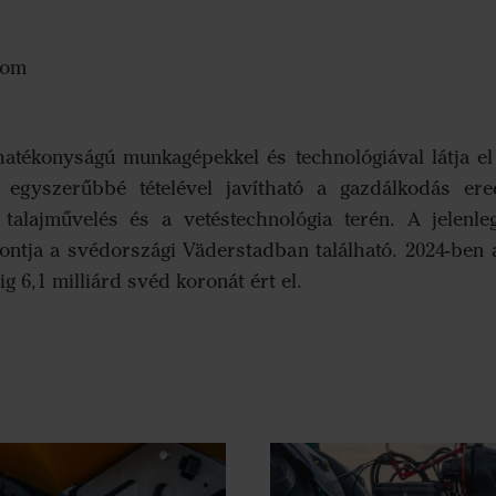
com
hatékonyságú munkagépekkel és technológiával látja 
egyszerűbbé tételével javítható a gazdálkodás ere
 talajművelés és a vetéstechnológia terén. A jelenle
pontja a svédországi Väderstadban található. 2024-ben a
g 6,1 milliárd svéd koronát ért el.