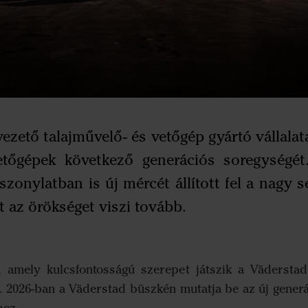
 vezető talajművelő- és vetőgép gyártó vállala
tőgépek következő generációs soregységé
zonylatban is új mércét állított fel a nagy s
t az örökséget viszi tovább.
, amely kulcsfontosságú szerepet játszik a Vädersta
. 2026-ban a Väderstad büszkén mutatja be az új gener