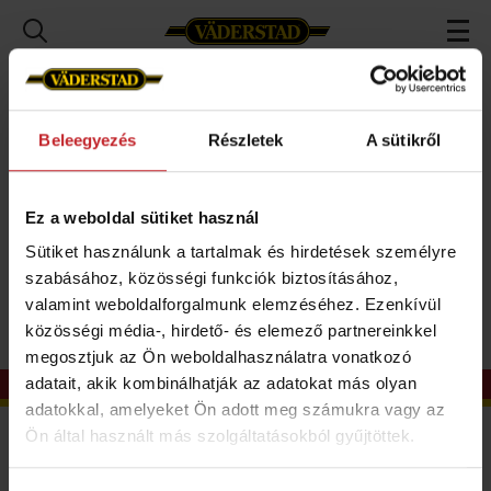
Rólunk
Hírek
Archív híreink
2025
Nemzetközi hírek
Beleegyezés
Részletek
A sütikről
Nemzetközi hírek
Ez a weboldal sütiket használ
Sütiket használunk a tartalmak és hirdetések személyre
szabásához, közösségi funkciók biztosításához,
valamint weboldalforgalmunk elemzéséhez. Ezenkívül
közösségi média-, hirdető- és elemező partnereinkkel
megosztjuk az Ön weboldalhasználatra vonatkozó
adatait, akik kombinálhatják az adatokat más olyan
adatokkal, amelyeket Ön adott meg számukra vagy az
Kapcsolat
Ön által használt más szolgáltatásokból gyűjtöttek.
Vaderstad Kft.