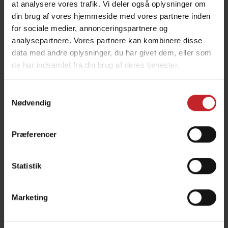
at analysere vores trafik. Vi deler også oplysninger om
teksten vises, kontrollér at iPad'en er forbundet
din brug af vores hjemmeside med vores partnere inden
med det samme Wi-Fi netværk som maskinen.
for sociale medier, annonceringspartnere og
analysepartnere. Vores partnere kan kombinere disse
data med andre oplysninger, du har givet dem, eller som
Q:
Når jeg prøver at opdatere Gateway, får jeg
de har indsamlet fra din brug af deres tjenester.
“Update Failed” beskeden. Hvad gør jeg?
Samtykkevalg
A:
Update Failed vil blive vist hvis forbindelsen
Nødvendig
imellem iPad og Gateway er nede. Tjek at Wi-Fi
forbindelsen er ok og gentag opdateringen.
Præferencer
Statistik
Q:
Jeg får “Download Failed” beskeden på iPad'en
Marketing
når jeg prøver at downloade Gateway softwaren!!!
Eller