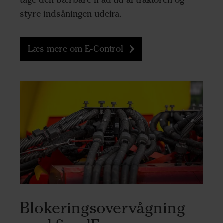
styre indsåningen udefra.
Læs mere om E-Control
Blokeringsovervågning