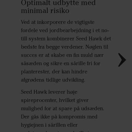
Optimalt udbytte med
Fremr
minimal risiko
små f
Ved at inkorporere de vigtigste
Små frø 
fordele ved jordbearbejdning i et no-
udfordre
till system kombinerer Seed Hawk det
de kræve
bedste fra begge verdener. Nøglen til
en god j
succes er at skabe en fin muld nær
ensartet
såsæden og sikre en sårille fri for
over for
planterester, der kan hindre
Seed Ha
afgrødens tidlige udvikling.
såbedst
Seed Hawk leverer høje
med sikk
spireprocenter, hvilket giver
hvilket 
mulighed for at spare på udsæden.
planteud
Der gås ikke på kompromis med
hygiejnen i sårillen eller