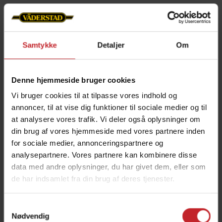
Rulleskæret flytter
Samtykke
Detaljer
Om
grænserne
No-till såmaskiner har traditionelt været et
Denne hjemmeside bruger cookies
valg mellem et skiveskær eller et tandskær.
Vi bruger cookies til at tilpasse vores indhold og
Tandskærets største ulempe har været dets
annoncer, til at vise dig funktioner til sociale medier og til
manglende evne til at håndtere store
at analysere vores trafik. Vi deler også oplysninger om
mængder af planterester på grund af
din brug af vores hjemmeside med vores partnere inden
blokeringer. Det forreste rulleskær på Seed
for sociale medier, annonceringspartnere og
Hawk ændrer dette.
analysepartnere. Vores partnere kan kombinere disse
data med andre oplysninger, du har givet dem, eller som
de har indsamlet fra din brug af deres tjenester.
Samtykkevalg
Nødvendig