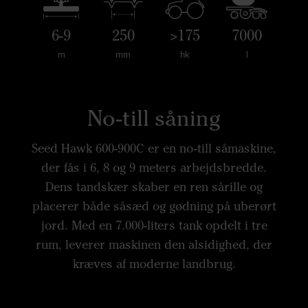
6-9
250
>175
7000
m
mm
hk
l
No-till såning
Seed Hawk 600-900C er en no-till såmaskine,
der fås i 6, 8 og 9 meters arbejdsbredde.
Dens tandskær skaber en ren sårille og
placerer både såsæd og gødning på uberørt
jord. Med en 7.000-liters tank opdelt i tre
rum, leverer maskinen den alsidighed, der
kræves af moderne landbrug.