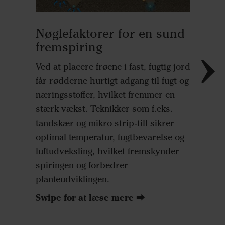
Rodud
Frøet pl
Nøglefaktorer for en sund
hvilket 
fremspiring
øjeblikk
fugt. De
Ved at placere frøene i fast, fugtig jord
giver an
får rødderne hurtigt adgang til fugt og
udvikle 
næringsstoffer, hvilket fremmer en
mod gød
stærk vækst. Teknikker som f.eks.
hurtig f
tandskær og mikro strip-till sikrer
den udvi
optimal temperatur, fugtbevarelse og
luftudveksling, hvilket fremskynder
spiringen og forbedrer
planteudviklingen.
Swipe for at læse mere ⮕