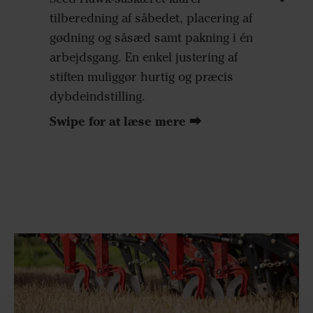
gennems
tilberedning af såbedet, placering af
justeres
gødning og såsæd samt pakning i én
forbedre
arbejdsgang. En enkel justering af
hvedestu
stiften muliggør hurtig og præcis
maskine
dybdeindstilling.
forhold
Swipe for at læse mere ⮕