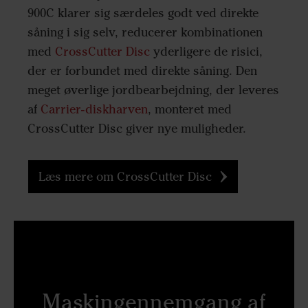
900C klarer sig særdeles godt ved direkte
såning i sig selv, reducerer kombinationen
med
CrossCutter Disc
yderligere de risici,
der er forbundet med direkte såning. Den
meget øverlige jordbearbejdning, der leveres
af
Carrier-diskharven
, monteret med
CrossCutter Disc giver nye muligheder.
Læs mere om CrossCutter Disc
Maskingennemgang af