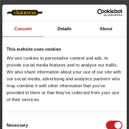
F:
Wie lange sollte ein Gateway-Update dauern?
A:
Ein Update braucht normalerweise 4-5 Minuten
Consent
Details
About
und endet mit eine “Update complete”-Hinweis.
Falls das Update länger dauern sollte und der
This website uses cookies
"Rebooting"-Text angezeigt werden sollte, stellen
We use cookies to personalise content and ads, to
Sie sicher, dass das iPad mit dem richtigen Wi-Fi-
provide social media features and to analyse our traffic.
Netz (dem Maschinen-WLAN) verbunden ist.
We also share information about your use of our site with
our social media, advertising and analytics partners who
may combine it with other information that you’ve
provided to them or that they’ve collected from your use
of their services.
F:
Wenn ich versuche das Gateway zu aktualiseren
bekomme ich eine “Update Failed”-
Benachrichtung. Was soll ich tun?
Consent
Necessary
Selection