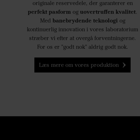
originale reservedele, der garanterer en
perfekt pasform
uovertruffen kvalitet
og
.
banebrydende teknologi
Med
og
kontinuerlig innovation i vores laboratorium
stræber vi efter at overgå forventningerne.
For os er "godt nok" aldrig godt nok.
Læs mere om vores produktion