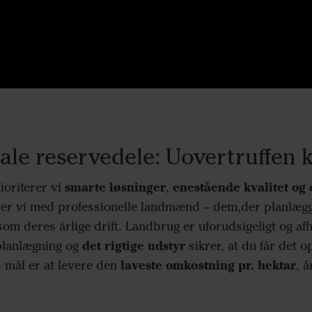
ale reservedele: Uovertruffen k
smarte løsninger
enestående kvalitet og
oriterer vi
,
er vi med professionelle landmænd – dem,der planlægge
 som deres årlige drift. Landbrug er uforudsigeligt og af
det rigtige udstyr
planlægning og
sikrer, at du får det o
laveste omkostning pr. hektar
s mål er at levere den
, å