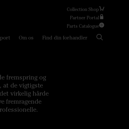
Collection Shop
Partner Portal
Search
Parts Catalogue
port
Om os
Find din forhandler
nde fremspring og
at de vigtigste
et virkelig hårde
ave fremragende
rofessionelle.