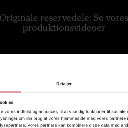
Originale reservedele: Se vore
produktionsvideoer
 stål
Kvalite
kken hvor innovation og
Väderstads originale res
hjælp af svensk V55-stål
gennemgår strenge test
Detaljer
ster Väderstad holdbare
materiale kombiner
ene fra professionelle
holdbarhed og præcis
ookies
se vores indhold og annoncer, til at vise dig funktioner til sociale
oplysninger om din brug af vores hjemmeside med vores partnere i
ysepartnere. Vores partnere kan kombinere disse data med andr