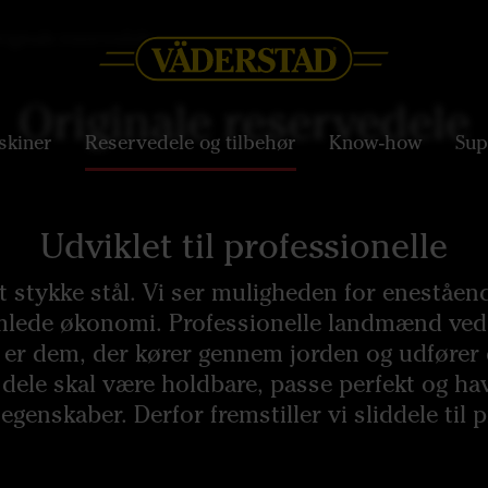
iginale reservedele
Originale reservedele
skiner
Reservedele og tilbehør
Know-how
Sup
Udviklet til professionelle
t stykke stål. Vi ser muligheden for eneståe
lede økonomi. Professionelle landmænd ved, 
 er dem, der kører gennem jorden og udfører d
 dele skal være holdbare, passe perfekt og h
genskaber. Derfor fremstiller vi sliddele til p