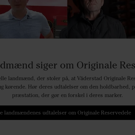
dmænd siger om Originale Res
lle landmænd, der stoler på, at Väderstad Originale Re
g kørende. Hør deres udtalelser om den holdbarhed, p
præstation, der gør en forskel i deres marker.
e landmændenes udtalelser om Originale Reservedele