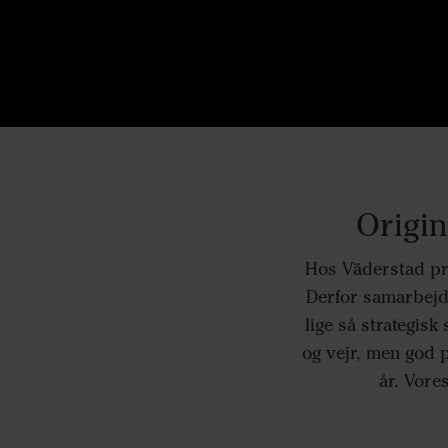
Origin
Hos Väderstad pri
Derfor samarbejd
lige så strategisk
og vejr, men god 
år. Vore