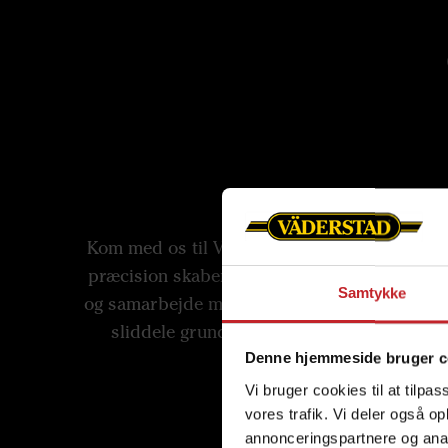
Ikke bare et stykke
Kom med os til Väderstad Components, fabri
præcision skaber originale reservedele. Ved 
Samtykke
og samarbejde med landmænd designer og te
sliddele grundigt for at imødekomme krav
landmænd.
Denne hjemmeside bruger c
Vi bruger cookies til at tilpas
vores trafik. Vi deler også 
annonceringspartnere og anal