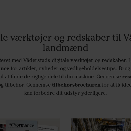
lle værktøjer og redskaber til V
landmænd
teret med Väderstads digitale værktøjer og redskaber.
ance
for artikler, nyheder og vedligeholdelsestips. Bru
res
il at finde de rigtige dele til din maskine. Gennemse
tilbehørsbrochuren
og tilbehør. Gennemse
for at få ide
kan forbedre dit udstyr yderligere.