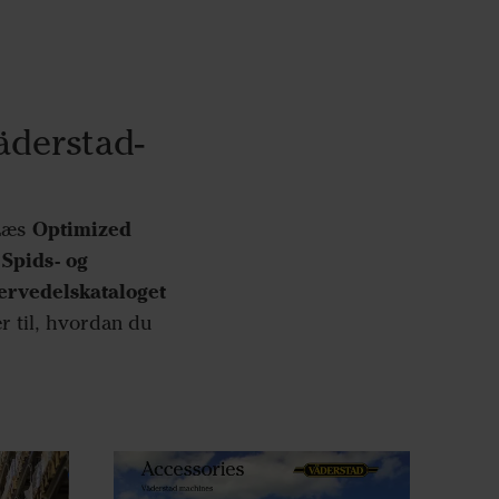
äderstad-
Optimized
 Læs
Spids- og
g
ervedelskataloget
er til, hvordan du