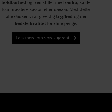
holdbarhed
omhu
og fremstillet med
, så de
kan præstere sæson efter sæson. Med dette
tryghed
løfte ønsker vi at give dig
og den
bedste kvalitet
for dine penge.
Læs mere om vores garanti