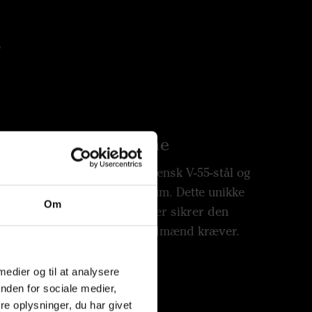
s
ten ligger i detaljerne
ervedele er fremstillet af svensk V-55-stål og
 i et topmoderne laboratorium. Dette unikke
Om
et med omhyggelige processer sikrer den
ion, som professionelle landmænd kræver.
 medier og til at analysere
nden for sociale medier,
e oplysninger, du har givet