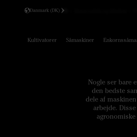
Danmark (DK)
Reservedele og tilbehør
Or
Kultivatorer
Såmaskiner
Enkornssåma
Nogle ser bare e
den bedste sam
dele af maskinen
arbejde. Disse
agronomiske e