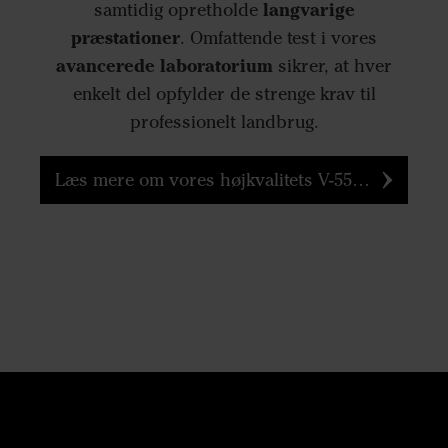
langvarige
samtidig opretholde
præstationer
. Omfattende test i vores
avancerede laboratorium
sikrer, at hver
enkelt del opfylder de strenge krav til
professionelt landbrug.
Læs mere om vores højkvalitets V-55-stål