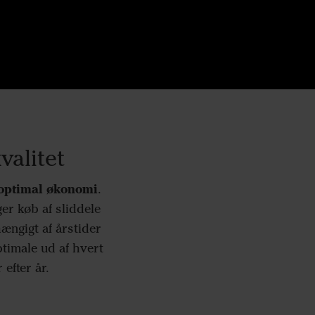
valitet
 optimal økonomi
.
r køb af sliddele
hængigt af årstider
ptimale ud af hvert
r efter år.