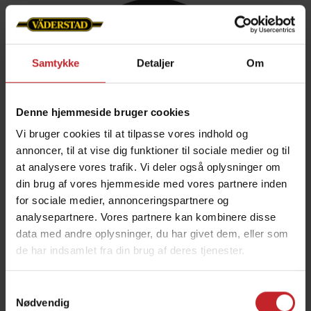
Samtykke
Detaljer
Om
Denne hjemmeside bruger cookies
Vi bruger cookies til at tilpasse vores indhold og
annoncer, til at vise dig funktioner til sociale medier og til
at analysere vores trafik. Vi deler også oplysninger om
Såskive til raps
din brug af vores hjemmeside med vores partnere inden
for sociale medier, annonceringspartnere og
Antal huller: 121
analysepartnere. Vores partnere kan kombinere disse
data med andre oplysninger, du har givet dem, eller som
Hulstørrelse: 1,2 mm
de har indsamlet fra din brug af deres tjenester.
Passer til følgende maskiner:
Tempo F 6-8,
Tempo K 24, Tempo L 8-24, Tempo L 8-32 Central
Samtykkevalg
Nødvendig
Fill, Tempo R 4-6, Tempo R 12-18, Tempo T 6-7,