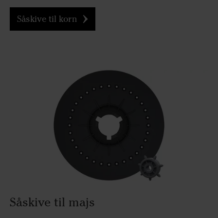
Såskive til korn
Såskive til majs