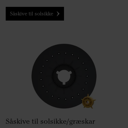
Såskive til solsikke
Såskive til solsikke/græskar