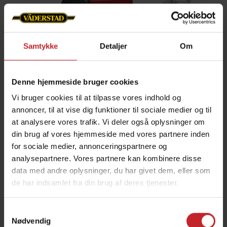
Samtykke
Detaljer
Om
Denne hjemmeside bruger cookies
Gødningsbeholder med høj
kapacitet
Vi bruger cookies til at tilpasse vores indhold og
annoncer, til at vise dig funktioner til sociale medier og til
Tempo F kan udstyres med en stor
at analysere vores trafik. Vi deler også oplysninger om
gødningsbeholder og gødningsskær. Afhængigt af
din brug af vores hjemmeside med vores partnere inden
for sociale medier, annonceringspartnere og
model, har beholderen en kapacitet på 1.275 eller
analysepartnere. Vores partnere kan kombinere disse
1.700 liter.
data med andre oplysninger, du har givet dem, eller som
de har indsamlet fra din brug af deres tjenester.
Beholderen er nem og sikker at tilgå via en
platform. Den store åbning sikrer hurtigere
Samtykkevalg
påfyldning og hjælper med at reducere stilstand i
Nødvendig