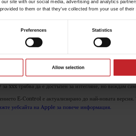
 our site with our social media, advertising and analytics partn
я ще се покаже, ако връзката между iPad и Gateway е п
 provided to them or that they’ve collected from your use of their
 отново актуализацията.
Preferences
Statistics
еуспешно изтегляне“ в iPad, когато се опитвам да изте
Allow selection
за xxx трябва да е достъпен за изтегляне, но виждам сам
ението E-Control е актуализирано до най-новата версия.
жте уебсайта на Apple за повече информация.