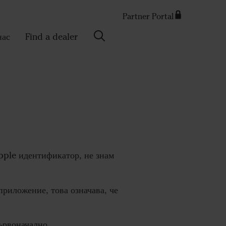
Partner Portal
Search
нас
Find a dealer
pple идентификатор, не знам
риложение, това означава, че
първоначално.