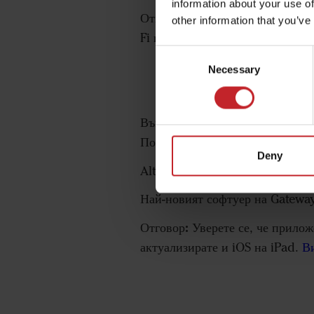
information about your use of
Отговор:
Неуспешна актуализаци
other information that you’ve
Fi връзката е силна и опитайте
Consent
Necessary
Selection
Въпрос:
Получавам съобщения „Н
Помогнете ми!!!
Deny
Alt.
Най-новият софтуер на Gateway 
Отговор:
Уверете се, че прилож
актуализирате и iOS на iPad.
Ви