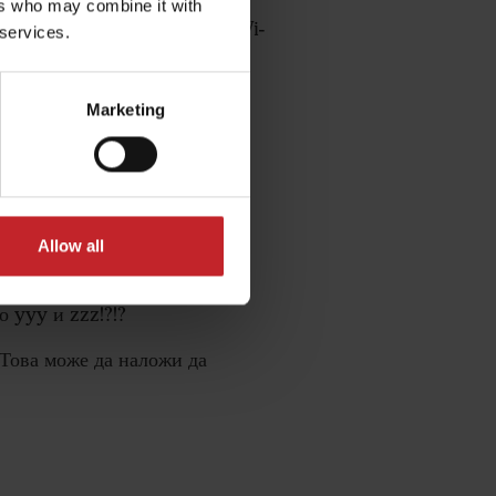
ers who may combine it with
рекъсната. Проверете дали Wi-
 services.
Marketing
гля софтуера на Gateway.
Allow all
о yyy и zzz!?!?
 Това може да наложи да