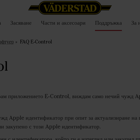
а
Засяване
Части и аксесоари
Поддръжка
За 
офтуер
FAQ E-Control
ol
рам приложението E-Control, виждам само нечий чужд A
жд Apple идентификатор при опит за актуализиране на п
ли закупено с този Apple идентификатор.
ни с идентификатора, който ги е изтеглил или закупил 