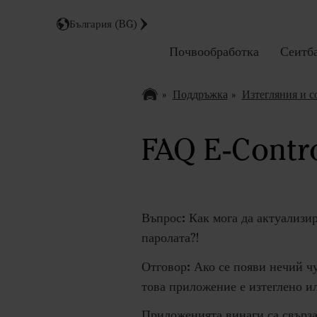
България (BG)
Почвообработка
Сеитб
Поддръжка
Изтегляния и с
FAQ E-Contr
Въпрос:
Как мога да актуализи
паролата?!
Отговор:
Ако се появи нечий чу
това приложение е изтеглено и
Приложенията винаги са свърза