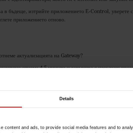
чва в бъдеще, изтрийте приложението E-Control, уверете с
еглете приложението отново.
отнеме актуализацията на Gateway?
кновено отнема 4-5 минути и завършва с изскачащ проз
 отнема повече време и се покаже текстът „Рестартиране“
режата на машината).
Details
ктуализирам Gateway, получавам съобщение „Неуспешна а
e content and ads, to provide social media features and to analy