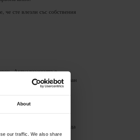
е, че сте влезли със собствения
орец „Актуализацията е
, уверете се, че iPad е свързан
About
ктуализация“. Какво трябва да
se our traffic. We also share