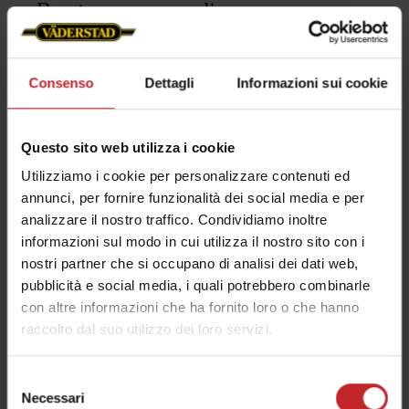
Punte a zampa d'oca per un
taglio completo
L'NZ Aggressive dotato di punte a zampa
Consenso
Dettagli
Informazioni sui cookie
d'oca è in grado di effettuare un taglio
completo per il controllo delle infestanti.
Questo sito web utilizza i cookie
Una volta tagliate le infestanti dalla punta a
Utilizziamo i cookie per personalizzare contenuti ed
zampa d'oca, i residui vengono lasciati
annunci, per fornire funzionalità dei social media e per
essicare in superficie.
analizzare il nostro traffico. Condividiamo inoltre
informazioni sul modo in cui utilizza il nostro sito con i
nostri partner che si occupano di analisi dei dati web,
pubblicità e social media, i quali potrebbero combinarle
con altre informazioni che ha fornito loro o che hanno
raccolto dal suo utilizzo dei loro servizi.
Selezione
Necessari
del