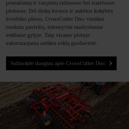
pranašumų ir varpinių ražienose bei suartuose
plotuose. Dėl diskų formos ir aukštos kokybės
švediško plieno, CrossCutter Disc visiškai
nuskuta paviršių, intensyviai maišydamas
sekliame gylyje. Taip visame plotyje
suformuojama netikra sėklų guoliavietė.
Sužinokite daugiau apie CrossCutter Disc