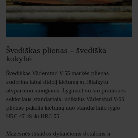
Švediškas plienas – švediška
kokybė
Švediškas Väderstad V-55 markės plienas
suderina labai didelį kietumą su išlaikytu
atsparumu smūgiams. Lyginant su šio pramonės
sektoriaus standartais, unikalus Väderstad V-55
plienas pakelia kietumą nuo standartinio lygio
HRC 47-48 iki HRC 55.
Mažesnės išlaidos dylančioms detalėms ir