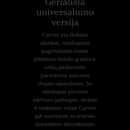
Geriausia
universalumo
versija
Carrier yra diskinis
skutikas, naudojamas
pagrindiniam žemės
įdirbimui dideliu greičiu ir
sėklų guoliavietės
paruošimui mažomis
degalų sąnaudomis. Su
skirtingais pirminio
įdirbimo padargais, diskais
ir tankinimo volais Carrier
gali susidoroti su įvairiais
šiuolaikinio ūkininkavimo