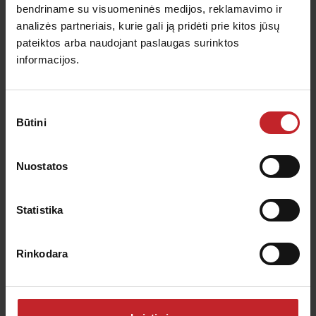
bendriname su visuomeninės medijos, reklamavimo ir
analizės partneriais, kurie gali ją pridėti prie kitos jūsų
Väderstad TrueCut yra unikalus diskų įpjovų
pateiktos arba naudojant paslaugas surinktos
frezavimo metodas. Jis tobulai suvienodina viso
informacijos.
disko briaunos dilimą ir ilgai išlaiko jo pradinę
formą.
Sutikimo
Būtini
pasirinkimas
Per visą disko tarnavimą TrueCut išlaiko nuožmią
formą, sukibimą ir įsigilinimą į dirvą.
Nuostatos
Sužinokite daugiau apie TrueCut
Statistika
Rinkodara