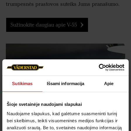
trumpesnės prastovos suteiks Jums pranašumo.
Sužinokite daugiau apie V-55
Sutikimas
Išsami informacija
Apie
Šioje svetainėje naudojami slapukai
Naudojame slapukus, kad galėtume suasmeninti turinį
bei skelbimus, teikti visuomeninės medijos funkcijas ir
TrueCut užtikrina puikius
analizuoti srautą. Be to, svetainės naudojimo informaciją
rezultatus ilguoju laikotarpiu