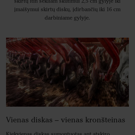
skirtų itin sekliam skutimui 2,5 cm gylyje iki
įmaišymui skirtų diskų, įdirbančių iki 16 cm
darbiniame gylyje.
Vienas diskas – vienas kronšteinas
Kiekvienas diskas sumontuotas ant atskiro