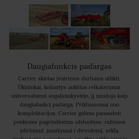
Daugiafunkcis padargas
Carrier skirtas įvairiems darbams atlikti.
Ūkininkai, keliantys aukštus reikalavimus
universalumui augalininkystėje, jį naudoja kaip
daugiafunkcį padargą. Priklausomai nuo
komplektacijos, Carrier galima panaudoti
penkioms pagrindinėms užduotims: ražienos
įdirbimui, įmaišymui į dirvožemį, sėklų