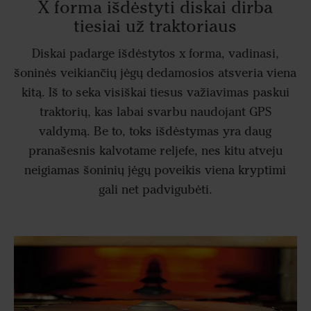
X forma išdėstyti diskai dirba
tiesiai už traktoriaus
Diskai padarge išdėstytos x forma, vadinasi,
šoninės veikiančių jėgų dedamosios atsveria viena
kitą. Iš to seka visiškai tiesus važiavimas paskui
traktorių, kas labai svarbu naudojant GPS
valdymą. Be to, toks išdėstymas yra daug
pranašesnis kalvotame reljefe, nes kitu atveju
neigiamas šoninių jėgų poveikis viena kryptimi
gali net padvigubėti.