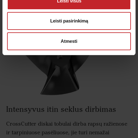
Leisti visus
Leisti pasirinkimą
Atmesti
Intensyvus itin seklus dirbimas
CrossCutter diskai tobulai dirba rapsų ražienose
ir tarpiniuose pasėliuose, jie turi nemažai