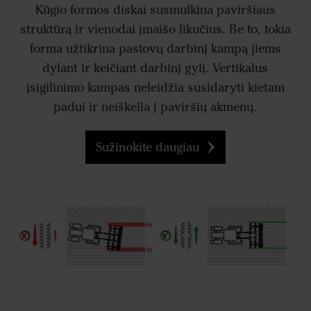
Kūgio formos diskai susmulkina paviršiaus
struktūrą ir vienodai įmaišo likučius. Be to, tokia
forma užtikrina pastovų darbinį kampą jiems
dylant ir keičiant darbinį gylį. Vertikalus
įsigilinimo kampas neleidžia susidaryti kietam
padui ir neiškelia į paviršių akmenų.
Sužinokite daugiau