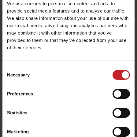
We use cookies to personalise content and ads, to
d'environ 8km/h. L'augmentation de la vitesse a
provide social media features and to analyse our traffic.
également permis d'obtenir un meilleur résultat
We also share information about your use of our site with
avec une plus grande finesse d'ameublissement
our social media, advertising and analytics partners who
grâce aux dents vibrantes. Cela signifiait que vous
may combine it with other information that you’ve
provided to them or that they’ve collected from your use
pouviez effectuer qu'un seul passage d'outil, avec
of their services.
les mêmes résultats, voire des meilleurs ! C'était
un grand pas vers l'avant.
Consent
Necessary
Selection
Preferences
Statistics
Marketing