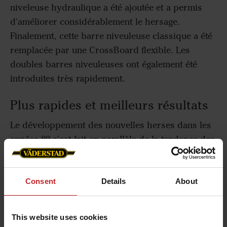
niveleuse hydraulique a été ajoutée et a permis
d'améliorer considérablement le hersage.
Finalement, cette barre niveuleuse classique a été
remplacée par une CrossBoard flexible. Les
doubles barres niveuleuses ont également été
introduites très rapidement.
Plus rapides et meilleurs résultats
Le développement des nouvelles herses dans les
années 80 s'est fait en parallèle de la tendance des
tracteurs plus gros et à une augmentation de la
taille des exploitations en Suède. La herse
Väderstad était bien adaptée à cette logistique. Un
Consent
Details
About
boggie et un châssis beaucoup plus robuste
permettaient de travailler avec prudence et
This website uses cookies
régularité, à une vitesse de 12-14km/h au lieu