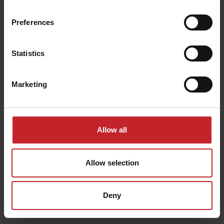
Конично оформените дискове на предната секция с
Preferences
работни органи предлага агрономически
предимства, които подпомагат бъдещия растеж на
Statistics
семената .
Marketing
Раздробяване и смесване
Коничната форма на дисковете създава голямо
Allow all
съотношение на фино обработена почва, което е
важно за контакта на семето с почвата. Тя също
Allow selection
така подпомага интензивно смесване,
предотвратявайки вкарването на суха почва в
Deny
семенния хоризонт, поддържайки точност на
сеитбата.