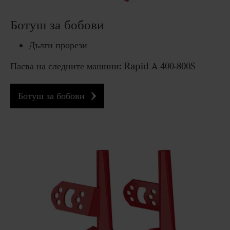
Ботуш за бобови
Дълги прорези
Пасва на следните машини:
Rapid A 400-800S
Ботуш за бобови