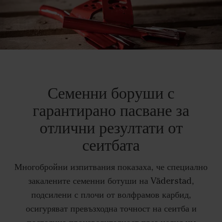
Семенни боруши с
гарантирано пасване за
отлични резултати от
сеитбата
Многобройни изпитвания показаха, че специално
закалените семенни ботуши на Väderstad,
подсилени с плочи от волфрамов карбид,
осигуряват превъзходна точност на сеитба и