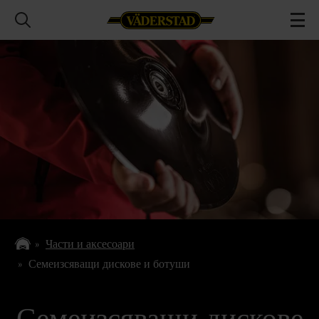
Части и аксесоари
Семеизсяващи дискове и ботуши
Семеизсяващи дискове