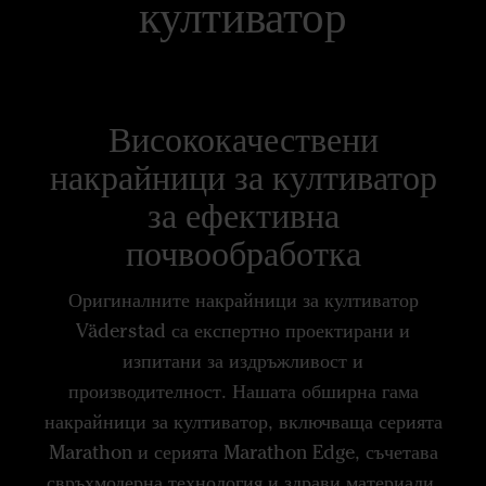
култиватор
Висококачествени
накрайници за култиватор
за ефективна
почвообработка
Оригиналните накрайници за култиватор
Väderstad са експертно проектирани и
изпитани за издръжливост и
производителност. Нашата обширна гама
накрайници за култиватор, включваща серията
Marathon и серията Marathon Edge, съчетава
свръхмодерна технология и здрави материали,