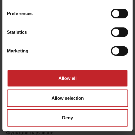
Preferences
Statistics
Marketing
Allow all
Allow selection
Накрайник крилчат лемеж Marathon
Работна дълбочина:
0-5cm
Deny
Ширина на върха:
300mm
Функция:
нарязване