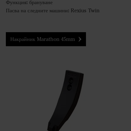
Функция:
брануване
Пасва на следните машини:
Rexius Twin
Накрайник Marathon 45mm