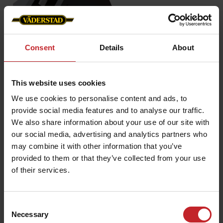
Consent
Details
About
This website uses cookies
Накрайник крилчат лемеж 8°
We use cookies to personalise content and ads, to
Работна дълбочина:
0-5cm
provide social media features and to analyse our traffic.
Ширина на върха:
340mm
We also share information about your use of our site with
our social media, advertising and analytics partners who
Функция:
нарязване
may combine it with other information that you’ve
Пасва на следните машини:
Cultus 300-400, Cultus
provided to them or that they’ve collected from your use
HD 300-400, Cultus 425-525, Cultus HD 425-525,
of their services.
Opus, TopDown
Consent
Накрайник крилчат лемеж 8°
Necessary
Selection