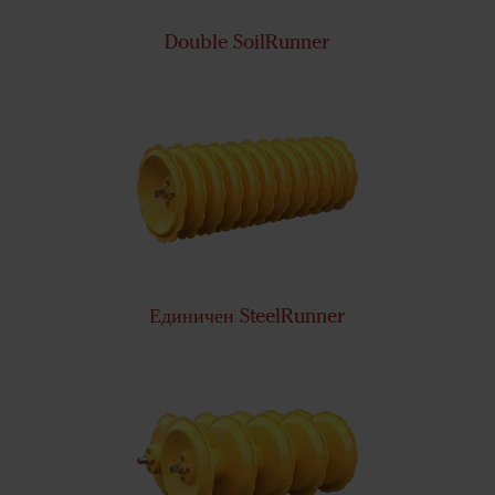
Double SoilRunner
Единичен SteelRunner