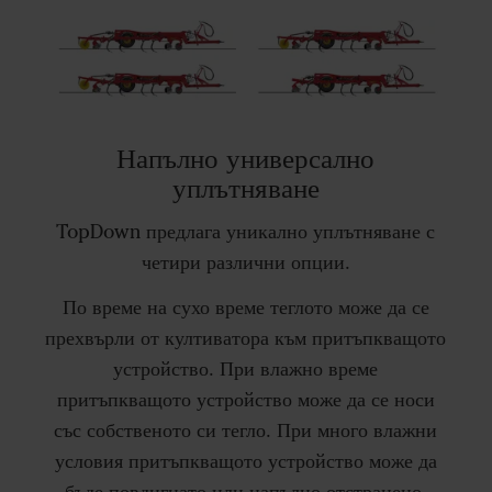
Напълно универсално
уплътняване
TopDown предлага уникално уплътняване с
четири различни опции.
По време на сухо време теглото може да се
прехвърли от култиватора към притъпкващото
устройство. При влажно време
притъпкващото устройство може да се носи
със собственото си тегло. При много влажни
условия притъпкващото устройство може да
бъде повдигнато или напълно отстранено.