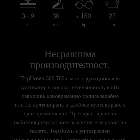
3– 9
30
> 150
27
m
cm
hp
cm
Несравнима
производителност.
TopDown 300-700 е многофункционален
култиватор с висока интензивност, който
извършва едновременно пълномащабно
плитко култивиране и дълбоко култивиране с
едно преминаване. Чрез адаптиране на
работния резултат към различните условия на
полето, TopDown е универсален
многофункционален култиватор с несравнима