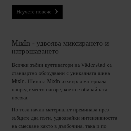
Научете повече
MixIn - удвоява миксирането и
натрошаването
Всички зъбни култиватори на Väderstad са
стандартно оборудвани с уникалната шина
MixIn. Шината MixIn изхвърля материала
напред вместо нагоре, което е обичайната
посока.
По този начин материалът преминава през
зъбците два пъти, удвоявайки интензивността
на смесване както в дълбочина, така и по