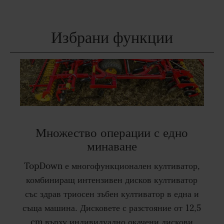
Избрани функции
Множество операции с едно
минаване
TopDown е многофункционален култиватор,
комбиниращ интензивен дисков култиватор
със здрав триосен зъбен култиватор в една и
съща машина. Дисковете с разстояние от 12,5
cm върху индивидуално окачени дискови