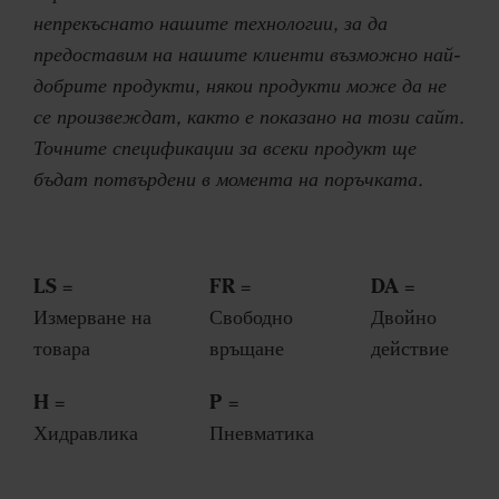
непрекъснато нашите технологии, за да
предоставим на нашите клиенти възможно най-
добрите продукти, някои продукти може да не
се произвеждат, както е показано на този сайт.
Точните спецификации за всеки продукт ще
бъдат потвърдени в момента на поръчката.
LS
FR
DA
=
=
=
Измерване на
Свободно
Двойно
товара
връщане
действие
H
P
=
=
Хидравлика
Пневматика