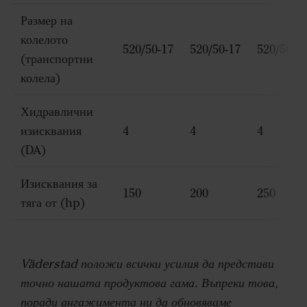
Размер на
колелото
520/50-17
520/50-17
520/50-1
(транспортни
колела)
Хидравлични
изисквания
4
4
4
(DA)
Изисквания за
150
200
250
тяга от (hp)
Väderstad положи всички усилия да представи
точно нашата продуктова гама. Въпреки това,
поради ангажимента ни да обновяваме