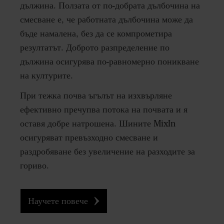
дължина. Ползата от по-добрата дълбочина на
смесване е, че работната дълбочина може да
бъде намалена, без да се компрометира
резултатът. Доброто разпределение по
дължина осигурява по-равномерно поникване
на културите.
При тежка почва ъгълът на изхвърляне
ефективно пречупва потока на почвата и я
оставя добре натрошена. Шините MixIn
осигуряват превъзходно смесване и
раздробяване без увеличение на разходите за
гориво.
Научете повече