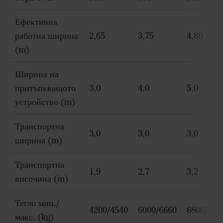
Ефективна
работна ширина
2,65
3,75
4,80
(m)
Ширина на
притъпкващото
3,0
4,0
5,0
устройство (m)
Транспортна
3,0
3,0
3,0
ширина (m)
Транспортна
1,9
2,7
3,2
височина (m)
Тегло мин./
4200/4540
6000/6660
6800/746
макс. (kg)