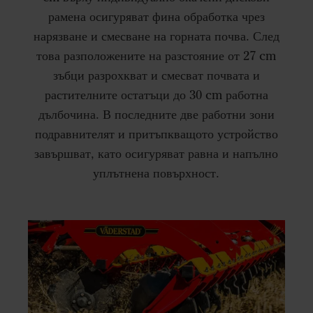
рамена осигуряват фина обработка чрез
нарязване и смесване на горната почва. След
това разположените на разстояние от 27 cm
зъбци разрохкват и смесват почвата и
растителните остатъци до 30 cm работна
дълбочина. В последните две работни зони
подравнителят и притъпкващото устройство
завършват, като осигуряват равна и напълно
уплътнена повърхност.