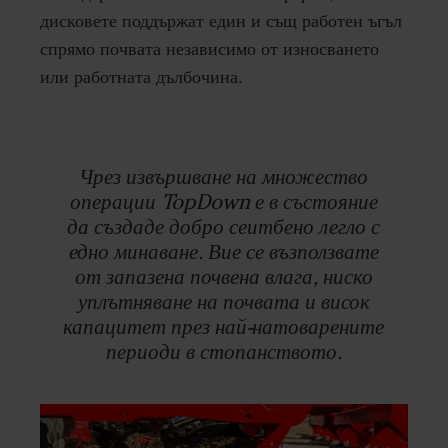
дисковете поддържат един и същ работен ъгъл
спрямо почвата независимо от износването
или работната дълбочина.
Чрез извършване на множество
операции TopDown е в състояние
да създаде добро сеитбено легло с
едно минаване. Вие се възползвате
от запазена почвена влага, ниско
уплътняване на почвата и висок
капацитет през най-натоварените
периоди в стопанството.