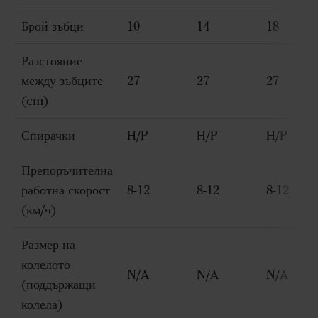
Брой зъбци
10
14
18
Разстояние
между зъбците
27
27
27
(cm)
Спирачки
H/P
H/P
H/P
Препоръчителна
работна скорост
8-12
8-12
8-12
(км/ч)
Размер на
колелото
N/A
N/A
N/A
(поддържащи
колела)