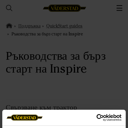
Поддръжка
QuickStart guides
Ръководства за бърз старт на Inspire
Ръководства за бърз
старт на Inspire
Свързване към трактор
Научете как да свържете сеялката Inspire към