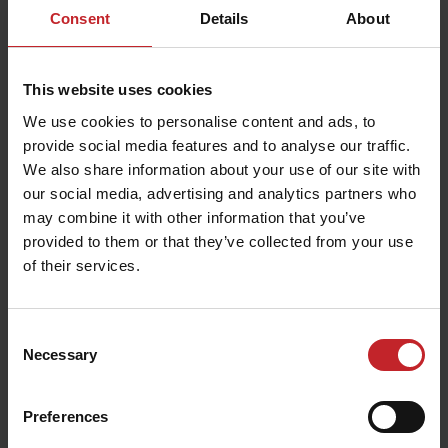
трактора.
Consent
Details
About
This website uses cookies
Основни настройки
We use cookies to personalise content and ads, to
provide social media features and to analyse our traffic.
Научете основните настройки на сеялката Inspire.
We also share information about your use of our site with
our social media, advertising and analytics partners who
may combine it with other information that you’ve
provided to them or that they’ve collected from your use
of their services.
Калибриране на семена и торове
Consent
Научете как да калибрирате своята сеялката
Necessary
Selection
Inspire.
Preferences