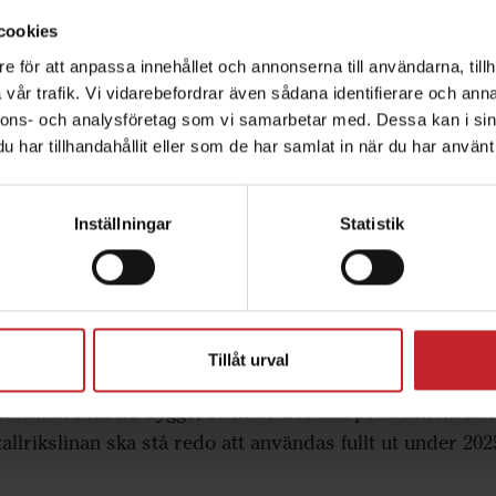
ande fem åren visar på en genomsnittlig tillväxt på 8 p
cookies
na hantera detta och fortsätta hantera slitdelar av värld
e för att anpassa innehållet och annonserna till användarna, tillh
t vår fabrik i Överum med en tredje tallrikslina, säger 
vår trafik. Vi vidarebefordrar även sådana identifierare och anna
nnons- och analysföretag som vi samarbetar med. Dessa kan i sin
har tillhandahållit eller som de har samlat in när du har använt 
llrikar kommer också att innebära utökad kapacitet för f
större investeringar och utökat företagets produktportfö
Inställningar
Statistik
esteringar de senaste åren och förvärvat produkter som v
 vi radhackor från det danska företaget Thyregod. Fr
stads varumärke och produktportfölj, vilket också kommer
Tillåt urval
elar till dessa maskiner, säger Henrik Gilstring, vd för 
ikslinan som nu byggs, så finns det åtta produktionsli
llrikslinan ska stå redo att användas fullt ut under 202