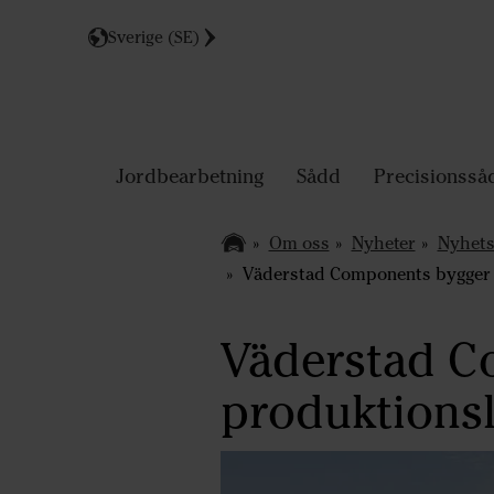
Sverige (SE)
Jordbearbetning
Sådd
Precisionsså
Om oss
Nyheter
Nyhets
Väderstad Components bygger ny
Väderstad C
produktionsl