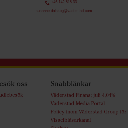
+46 142 818 33
susanne.dalskog@vaderstad.com
esök oss
Snabblänkar
udiebesök
Väderstad Finans; juli 4,04%
Väderstad Media Portal
Policy inom Väderstad Group för
Visselblåsarkanal