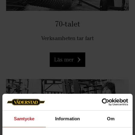
70-talet
Verksamheten
tar fart
Läs mer
Samtycke
Information
Om