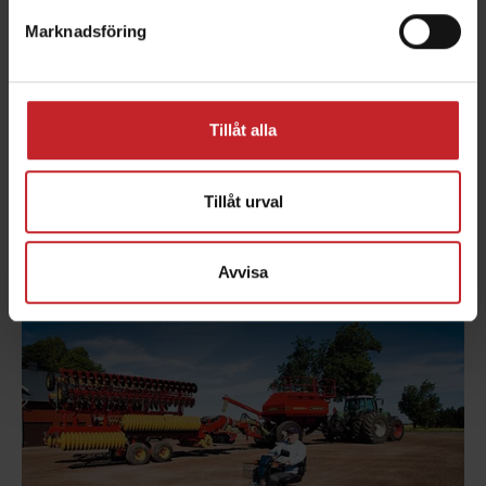
Marknadsföring
90-talet
Tillåt alla
Rapid eran
Tillåt urval
Läs mer
Avvisa