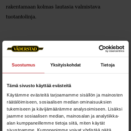
rakentamaan kolmas lautasia valmistava
tuotantolinja.
Väderstad Groupiin kuuluva Väderstad
Components tuottaa kulutusosia, kuten kärkiä,
lautasia ja jyriä, sekä lisävarusteita koneisiimme.
Suostumus
Yksityiskohdat
Tietoja
Jotta Väderstad alkuperäisvaraosien korkea laatu
voidaan taata, on Överumin yksikköön sijoitettu
ainutlaatuinen materiaalilaboratorio, jota johtaa
Tämä sivusto käyttää evästeitä
metallurgimme, materiaalitutkija Anders
Käytämme evästeitä tarjoamamme sisällön ja mainosten
Pettersson.
räätälöimiseen, sosiaalisen median ominaisuuksien
tukemiseen ja kävijämäärämme analysoimiseen. Lisäksi
Alkuperäisvaraosiemme tunnettavuus parhaina
jaamme sosiaalisen median, mainosalan ja analytiikka-
mahdollisina osina Väderstad koneisiin on
alan kumppaneillemme tietoja siitä, miten käytät
lisääntynyt viljelijöiden joukossa globaalisti. Tämä
sivustoamme. Kumppanimme voivat yhdistää näitä