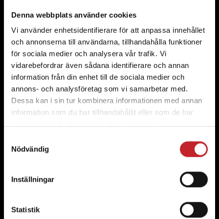
prestanda och lång livslängd.
Denna webbplats använder cookies
Vi använder enhetsidentifierare för att anpassa innehållet
och annonserna till användarna, tillhandahålla funktioner
för sociala medier och analysera vår trafik. Vi
Överlägsen kvalitet och ekonomi
vidarebefordrar även sådana identifierare och annan
information från din enhet till de sociala medier och
Upplev skillnaden i kvalitet och ekonomi med
annons- och analysföretag som vi samarbetar med.
Väderstads engagemang för perfektion in i minsta
Dessa kan i sin tur kombinera informationen med annan
detalj.
information som du har tillhandahållit eller som de har
samlat in när du har använt deras tjänster.
Samtyckesval
Nödvändig
Lägsta kostnad per hektar
Våra högkvalitativa och hållbara slitdelar
Inställningar
säkerställer optimal utrustningsprestanda och
minskar de totala kostnaderna.
Statistik