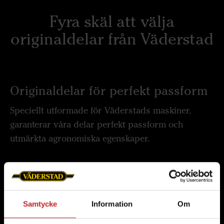
Fyra skäl att välja
originaldelar från Väderstad
Originaldelar för perfekt passform
Speciellt utformade för Väderstads maskiner,
garanterar våra delar perfekt passform och
utmärkta agronomiska egenskaper.
Byggd för att hålla
Samtycke
Information
Om
Väderstads slitdelar är konstruerade för att klara
jordbrukets påfrestningar och ger enastående