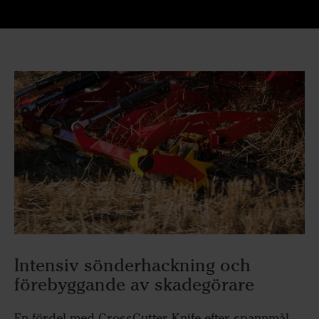
Intensiv sönderhackning och
förebyggande av skadegörare
En fördel med CrossCutter Knife efter spannmål