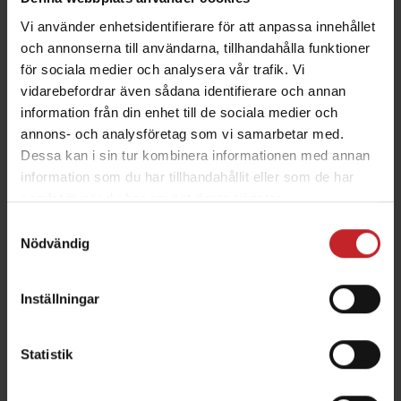
Hawk 600-900C designad för den europeiska och
Vi använder enhetsidentifierare för att anpassa innehållet
internationella marknaden.
och annonserna till användarna, tillhandahålla funktioner
för sociala medier och analysera vår trafik. Vi
2023-09-19
vidarebefordrar även sådana identifierare och annan
Ny elektronik för att optimera
information från din enhet till de sociala medier och
noggrannheten på Tempo ännu
annons- och analysföretag som vi samarbetar med.
mer
Dessa kan i sin tur kombinera informationen med annan
information som du har tillhandahållit eller som de har
Under sommaren 2024, kommer det nya
samlat in när du har använt deras tjänster.
elektroniksystemet WSX introduceras till Tempo F,
Samtyckesval
Nödvändig
Tempo V och Tempo L. Genom att uppgradera
elektroniken i precisionssåmaskinen, kan nya
funktioner för att ge ännu säkrare och högre
Inställningar
noggrannhet i fält utvecklas. De nya funktionerna
är automatisk singulering, aktivt hydrauliskt
Statistik
radenhetstryck och kurvkompensation.