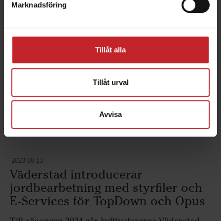
Marknadsföring
2023-09-19
Flytande gödning lanseras till
Tempo L 8-24
Tillåt alla
Som ett nytt tillval kan Väderstad Tempo L 8-24
utrustas med system för flytande gödning.
Tillåt urval
Systemet är fullt integrerat i maskinen och dess
styrsystem, byggt för den högpresterande och
Avvisa
höghastighets precisionssåmaskinen som
Väderstad Tempo är känd för.
2023-09-13
Väderstad introducerar
jordbearbetning med styrfiler och
E-Services för TopDown och Opus
Till säsongen 2024 går kultivatorerna Väderstad