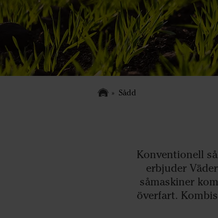
Sådd
Konventionell så
erbjuder Väder
såmaskiner komb
överfart. Kombi