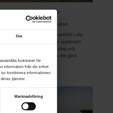
wk direktsåmaskiner
ecision, kapacitet och flexibilitet.
evererar oöverträffad noggrannhet i alla
Om
 Resultatet är snabb och säker uppkomst
kärnkvalitet och högre avkastning och
kastning på investeringen på din gård.
andahålla funktioner för
n information från din enhet
 tur kombinera informationen
awk direktsåmaskiner
deras tjänster.
Marknadsföring