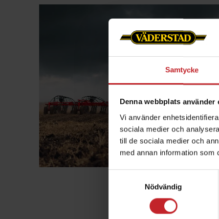
Samtycke
Denna webbplats använder 
Vi använder enhetsidentifierar
sociala medier och analysera 
till de sociala medier och a
med annan information som du 
Samtyckesval
Spirit såmaski
Nödvändig
Hög precision - perfekt 