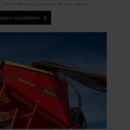
tark tillväxt av grödan. Inspire finns
rt utsäde eller utmatning av utsäde och
nspire såmaskiner
samma såbill - en mixmodell.