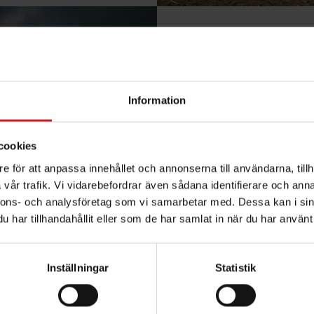
Seed Ha
Att kombinera pr
Väderstad Seed Hawk l
Information
odlingsförhållanden.
av grödan, bättre 
cookies
därmed en bättre av
e för att anpassa innehållet och annonserna till användarna, tillh
vår trafik. Vi vidarebefordrar även sådana identifierare och anna
nnons- och analysföretag som vi samarbetar med. Dessa kan i sin
Seed H
har tillhandahållit eller som de har samlat in när du har använt 
ner
Inställningar
Statistik
uppkomst