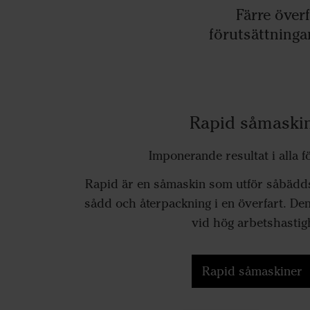
Färre överf
förutsättninga
Rapid såmaski
Imponerande resultat i alla 
Rapid är en såmaskin som utför såbädd
sådd och återpackning i en överfart. Den
vid hög arbetshastig
Rapid såmaskiner