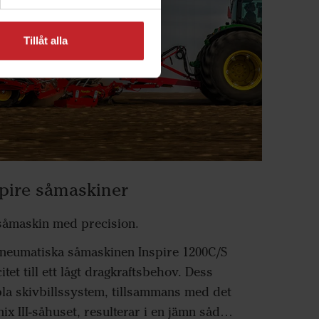
Tillåt alla
pire såmaskiner
såmaskin med precision.
neumatiska såmaskinen Inspire 1200C/S
tet till ett lågt dragkraftsbehov. Dess
a skivbillssystem, tillsammans med det
 ​​III-såhuset, resulterar i en jämn sådd,