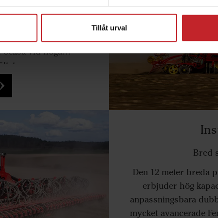
 utför utjämning,
och tillpackning i en
Tillåt urval
t ge en imponerande
, också vid höga
ltet.
Ins
Bred 
Den 12 meter breda p
erbjuder hög kapaci
anpassningsbara dubbl
mycket avancerade Fenix