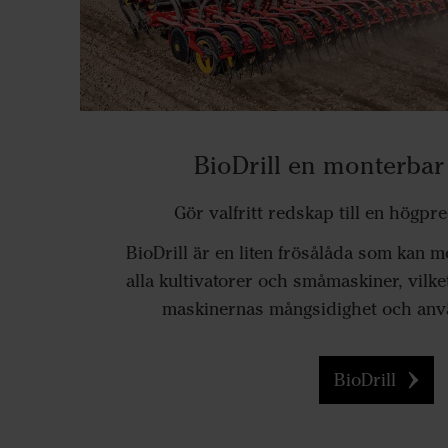
BioDrill en monterbar
Gör valfritt redskap till en högp
BioDrill är en liten frösålåda som kan 
alla kultivatorer och småmaskiner, vilket
maskinernas mångsidighet och an
BioDrill