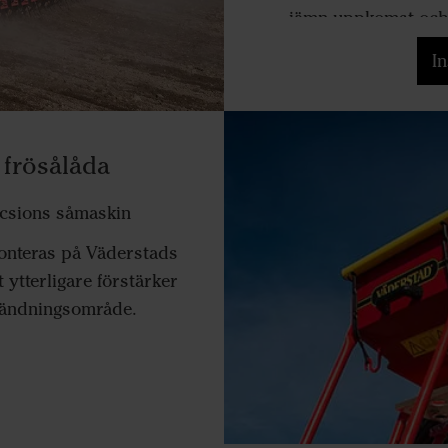
jämn uppkomst och s
tillgänglig som enba
I
gödning i 
 frösålåda
recsions såmaskin
monteras på Väderstads
 ytterligare förstärker
vändningsområde.