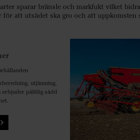
arter sparar bränsle och markfukt vilket bidrar
r för att utsädet ska gro och att uppkomsten s
ner
förhållanden
sberedning, utjämning,
 erbjuder pålitlig sådd
het.