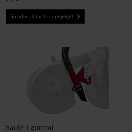
Spridarplåtar för snigelgift
Sårör i gummi