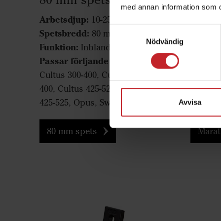
med annan information som du 
Arbetsdjup:
Arbets
10-25 cm
Samtyckesval
Spetsbredd:
Spetsb
80 mm
Nödvändig
Funktion:
Funktio
Inblandning
Passar förljande maskiner:
Passar
Cultus 300-400, Cultus HD 300-
Cultus 
400, Cultus 425-525, Cultus HD
400, Cu
425-525, Opus, Swift, TopDown
425-52
Avvisa
80 mm spets
Marat