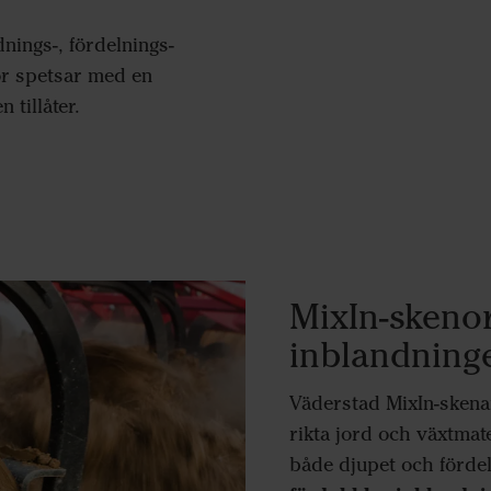
nings-, fördelnings-
r spetsar med en
tillåter.
MixIn-skenor
inblandning
Väderstad MixIn-skena
rikta jord och växtmater
både djupet och fördel