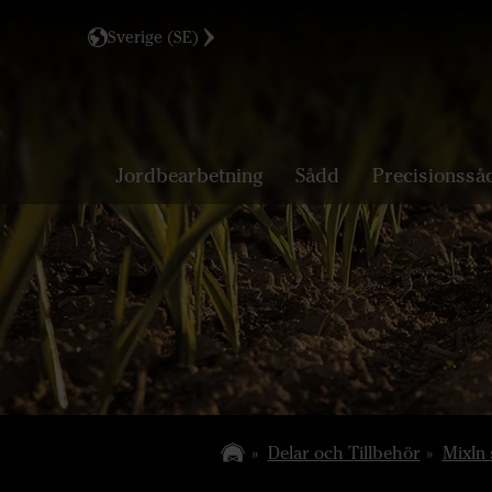
Sverige (SE)
Jordbearbetning
Sådd
Precisionsså
Delar och Tillbehör
MixIn