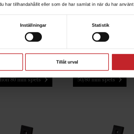
har tillhandahållit eller som de har samlat in när du har använt 
djup:
Arbetsdjup:
10-25 cm
10-30 cm
redd:
Spetsbredd:
80 mm
50/80 mm
Inställningar
Statistik
n:
Funktion:
Inblandande
Inblandande
 följande maskiner:
Passar följande maskin
300-400, Cultus HD 300-
Cultus 300-400, Cultus H
ltus 425-525, Cultus HD
400, Cultus 425-525, Cul
5, Opus, TopDown
425-525, Opus, Swift, T
Tillåt urval
hon 80 mm spets
50/80 mm spets