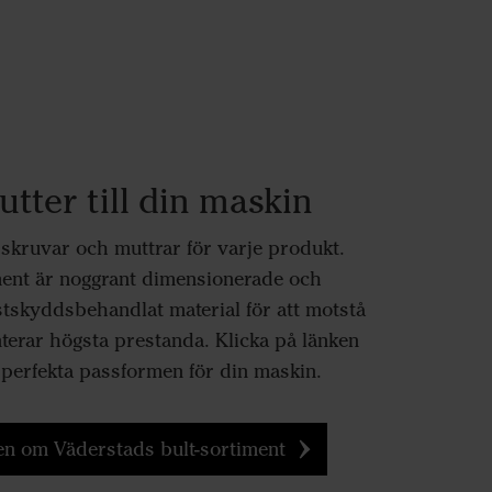
tter till din maskin
tt skruvar och muttrar för varje produkt.
ment är noggrant dimensionerade och
ostskyddsbehandlat material för att motstå
nterar högsta prestanda. Klicka på länken
n perfekta passformen för din maskin.
n om Väderstads bult-sortiment