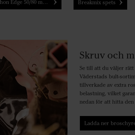
n Edge 50/80 mm spets
Breakmix spets
Skruv och mu
Se till att du väljer rä
Väderstads bult-sorti
tillverkade av extra r
belastning, vilket gara
nedan för att hitta de
Ladda ner broschyre