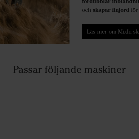
fördubblar inblandni
skapar finjord
och
för
Läs mer om MixIn s
Passar följande maskiner