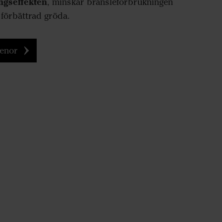
ngseffekten
, minskar bränsleförbrukningen
 förbättrad gröda.
kenor