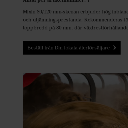
1
MixIn 80/120 mm-skenan erbjuder hög inbland
och utjämningsprestanda. Rekommenderas fö
toppbredd på 80 mm, där växtrestförhållanden 
Beställ från Din lokala återförsäljare