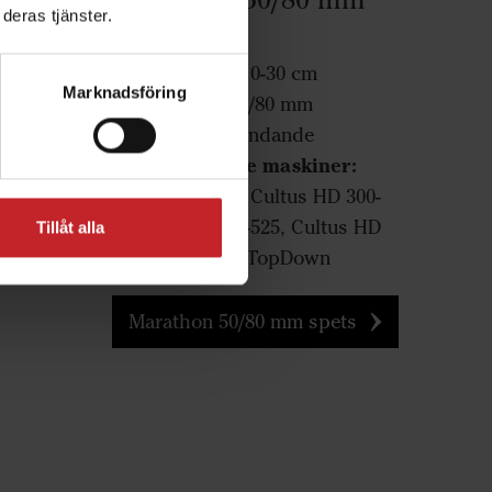
deras tjänster.
spets
Arbetsbredd:
10-30 cm
Marknadsföring
Spetsbredd:
50/80 mm
Funktion:
er:
Inblandande
Passar följande maskiner:
D 300-
Cultus 300-400, Cultus HD 300-
tus HD
400, Cultus 425-525, Cultus HD
opDown
Tillåt alla
425-525, Opus, TopDown
Marathon 50/80 mm spets