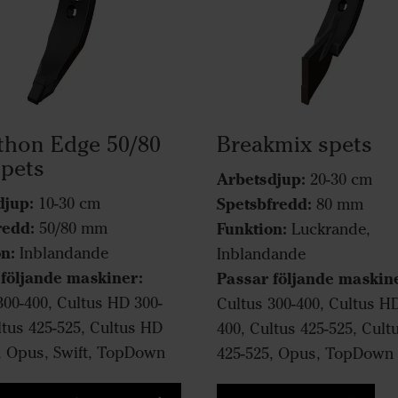
thon Edge 50/80
Breakmix spets
pets
Arbetsdjup:
20-30 cm
djup:
10-30 cm
Spetsbfredd:
80 mm
redd:
50/80 mm
Funktion:
Luckrande,
n:
Inblandande
Inblandande
 följande maskiner:
Passar följande maskin
300-400, Cultus HD 300-
Cultus 300-400, Cultus H
ltus 425-525, Cultus HD
400, Cultus 425-525, Cul
, Opus, Swift, TopDown
425-525, Opus, TopDown