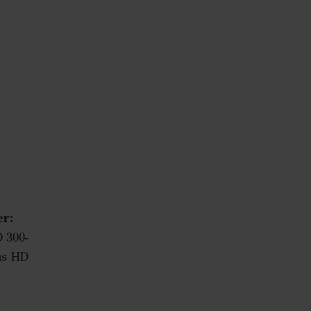
er:
D 300-
tus HD