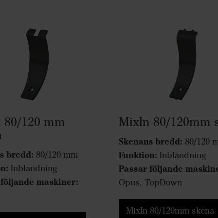
n 80/120 mm
MixIn 80/120mm 
a
Skenans bredd:
80/120 
s bredd:
80/120 mm
Funktion:
Inblandning
n:
Inblandning
Passar följande maskin
 följande maskiner:
Opus, TopDown
MixIn 80/120mm skena