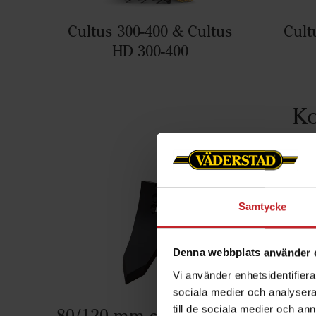
Cultus 300-400 & Cultus
Cult
HD 300-400
Ko
Samtycke
Denna webbplats använder 
Vi använder enhetsidentifierar
sociala medier och analysera 
till de sociala medier och a
80/120 mm spets
120 