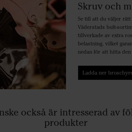
Skruv och mu
Se till att du väljer rä
Väderstads bult-sorti
tillverkade av extra r
belastning, vilket gara
nedan för att hitta de
Ladda ner broschyre
nske också är intresserad av fö
produkter