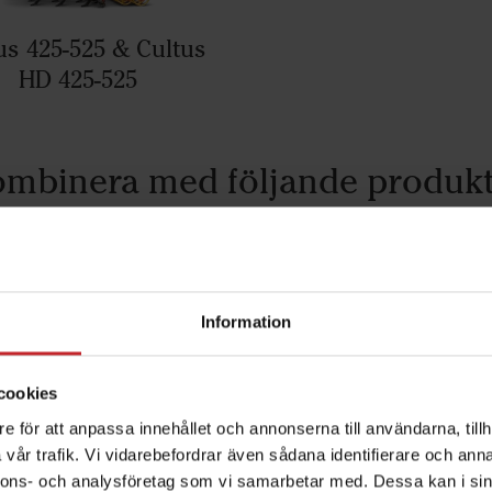
us 425-525 & Cultus
HD 425-525
mbinera med följande produk
Information
cookies
e för att anpassa innehållet och annonserna till användarna, tillh
vår trafik. Vi vidarebefordrar även sådana identifierare och anna
nnons- och analysföretag som vi samarbetar med. Dessa kan i sin
mm spets
210 mm spets