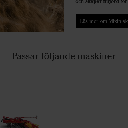
skapar finjord
och
för
Läs mer om MixIn s
Passar följande maskiner