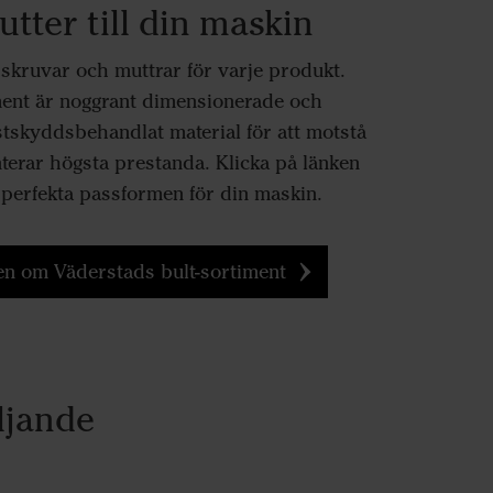
tter till din maskin
tt skruvar och muttrar för varje produkt.
ment är noggrant dimensionerade och
ostskyddsbehandlat material för att motstå
nterar högsta prestanda. Klicka på länken
n perfekta passformen för din maskin.
n om Väderstads bult-sortiment
ljande