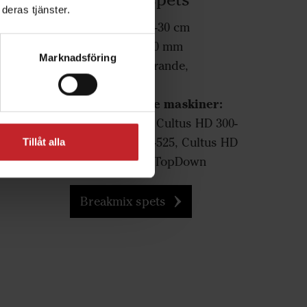
deras tjänster.
Arbetsdjup:
20-30 cm
Spetsbfredd:
80 mm
Marknadsföring
Funktion:
Luckrande,
er:
Inblandande
Passar följande maskiner:
D 300-
tus HD
Cultus 300-400, Cultus HD 300-
400, Cultus 425-525, Cultus HD
Tillåt alla
425-525, Opus, TopDown
Breakmix spets