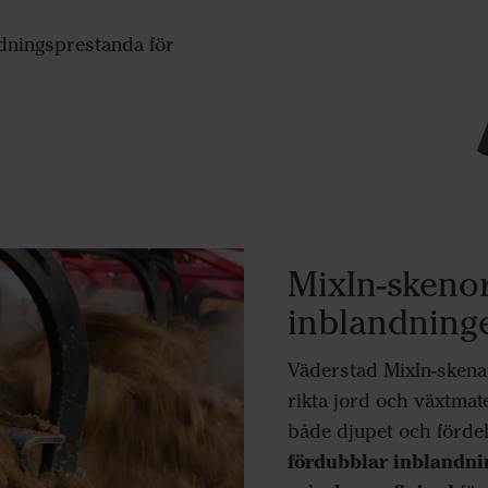
dningsprestanda för
MixIn-skenor
inblandning
Väderstad MixIn-skena
rikta jord och växtmater
både djupet och fördel
fördubblar inblandni