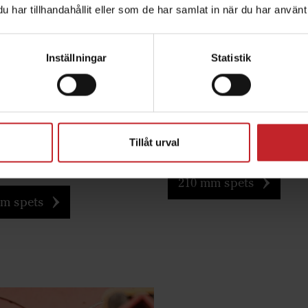
har tillhandahållit eller som de har samlat in när du har använt 
djup:
Arbetsdjup:
10-15 cm
10 cm
redd:
Spetsbredd:
120 mm
210 mm
Inställningar
Statistik
n:
Funktion:
Inblandande
Inblandande
följande
Passar följande maskin
er:
Cultus 300-400,
Cultus 300-400, Cultus H
HD 300-400, Cultus 425-
400, Cultus 425-525, Cul
ltus HD 425-525, Opus,
425-525, Opus, TopDown
Tillåt urval
wn
210 mm spets
m spets