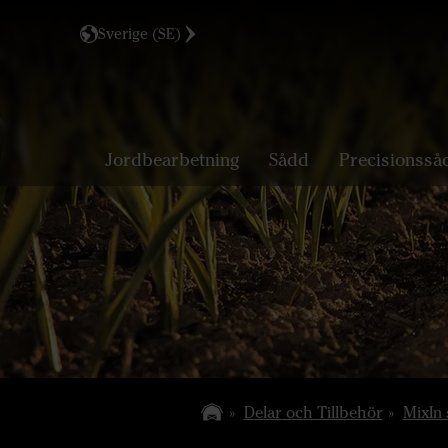
Sverige (SE)
Jordbearbetning
Sådd
Precisionsså
Delar och Tillbehör
MixIn