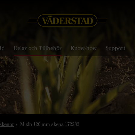
dd
Delar och Tillbehör
Know-how
Support
 skenor
MixIn 120 mm skena 172282