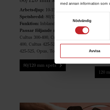
med annan information som du 
Arbetsdjup:
Arbets
10-15 cm
Samtyckesval
Spetsbredd:
Spetsb
80/120 mm
Nödvändig
Funktion:
Funktio
Inblandning
Passar följande maskiner:
Passar 
maskin
Cultus 300-400, Cultus HD 300-
400, Cultus 425-525, Cultus HD
Cultus 
425-525, Opus, TopDown
525, Cu
Avvisa
TopDo
80/120 mm spets
120 m