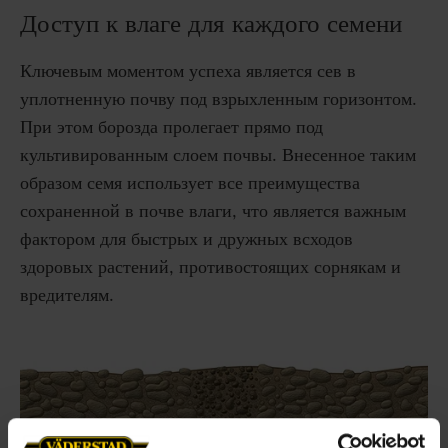
Доступ к влаге для каждого семени
Ключевым моментом успеха является сев в
уплотненную почву под взрыхленным горизонтом.
При этом борозда пролегает прямо под
культивированным слоем почвы. Внесенное таким
образом семя использует все преимущества
сохраненной в почве влаги, что является важным
фактором для быстрых и дружных всходов
здоровых растений, противостоящих сорнякам и
вредителям.