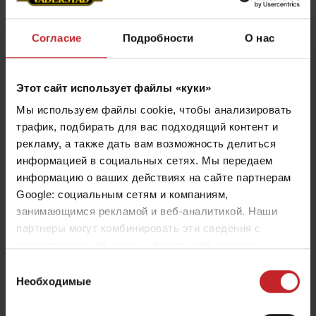
Согласие
Подробности
О нас
Этот сайт использует файлы «куки»
Мы используем файлы cookie, чтобы анализировать
трафик, подбирать для вас подходящий контент и
Измельченная почва - хороший
рекламу, а также дать вам возможность делиться
контакт с семенем
информацией в социальных сетях. Мы передаем
информацию о ваших действиях на сайте партнерам
Диск сошника на рычаге с резиновой подвеской,
Google: социальным сетям и компаниям,
установленный под небольшим углом атаки,
занимающимся рекламой и веб-аналитикой. Наши
партнеры могут комбинировать эти сведения с
агрессивно измельчает почву в борозде до мелко
предоставленной вами информацией, а также
агрегатированного состояния. Этим достигается
данными, которые они получили при использовании
Выбор
наилучшая аэрация и оптимальный контакт с
вами их сервисов.
Необходимые
согласия
семенем, что важно для быстрых всходов.