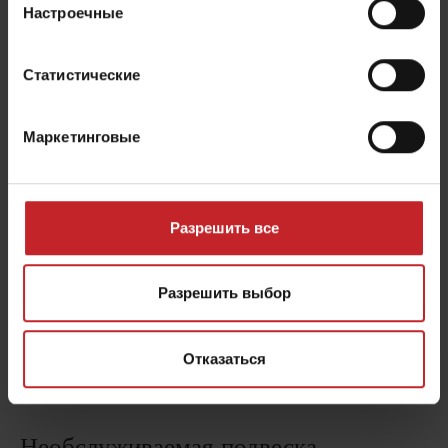
Настроечные
Максимальная производительность -
Статистические
минимальное обслуживание
Маркетинговые
Разрешить все
Разрешить выбор
Отказаться
Необслуживаемая подвеска