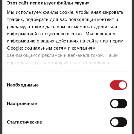
Этот сайт использует файлы «куки»
Мы используем файлы cookie, чтобы анализировать
трафик, подбирать для вас подходящий контент и
рекламу, а также дать вам возможность делиться
Предсезонное обслуживание -
информацией в социальных сетях. Мы передаем
Carrier XL 925-1225
информацию о ваших действиях на сайте партнерам
Google: социальным сетям и компаниям,
Узнайте, как правильно провести предсезонное
занимающимся рекламой и веб-аналитикой. Наши
партнеры могут комбинировать эти сведения с
обслуживание вашего Carrier.
предоставленной вами информацией, а также
данными, которые они получили при использовании
Выбор
вами их сервисов.
Необходимые
согласия
Настроечные
Статистические